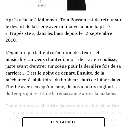
Après « Riche à Millions », Tom Poisson est de retour sur
le devant de la scène avec un nouvel album baptisé
« Trapéziste », dans les bacs depuis le 13 septembre
2010.
L’équilibre parfait entre émotion des textes et
musicalité Un vieux chanteur, mort de trac en coulisse,
juste avant d’entrer sur scène pour la dernière fois de sa
carrière… C’est le point de départ. Ensuite, de la
méchanceté jubilatoire, du bonheur ahuri de flâner dans
l’herbe avec ceux qu’on aime, de nos amours engloutis,
du temps qui reste, de la renaissance après la maladie.
Comment rester altruiste dans un monde individualiste
? Comment se faire engager comme guitariste ? Voici, en
substance, ce dont il est question dans son nouvel opus.
LIRE LA SUITE
Après « Riche à Millions » paru chez Naïve, et une jolie