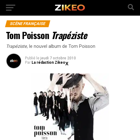
SCÈNE FRANÇAISE
Tom Poisson
Trapéziste
Trapéziste
, le nouvel album de Tom Poisson
Publié
le
jeudi 7 octobre 2010
Par
La rédaction Zikeo