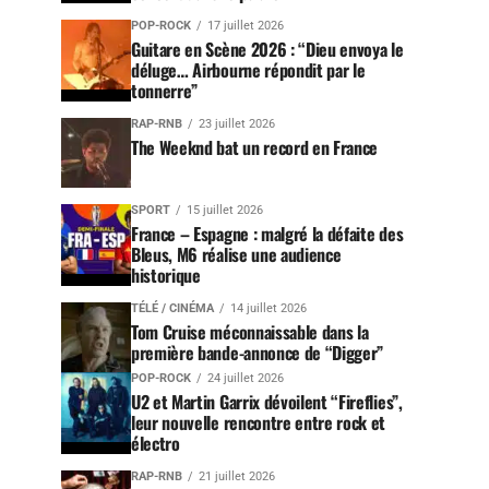
POP-ROCK
17 juillet 2026
Guitare en Scène 2026 : “Dieu envoya le
déluge… Airbourne répondit par le
tonnerre”
RAP-RNB
23 juillet 2026
The Weeknd bat un record en France
SPORT
15 juillet 2026
France – Espagne : malgré la défaite des
Bleus, M6 réalise une audience
historique
TÉLÉ / CINÉMA
14 juillet 2026
Tom Cruise méconnaissable dans la
première bande-annonce de “Digger”
POP-ROCK
24 juillet 2026
U2 et Martin Garrix dévoilent “Fireflies”,
leur nouvelle rencontre entre rock et
électro
RAP-RNB
21 juillet 2026