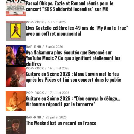
Pascal Obispo, Zazie et Renaud réunis pour le
Without You
,
Dangerous
ou encore
I’m Good (Blue)
.
concert “SOS Solidarité Incendies” sur M6
Une tête d’affiche mondiale
POP-ROCK
5 août 2026
Elvis Costello célèbre les 49 ans de “My Aim Is True”
pour lancer Musilac 2027
avec un coffret monumental
En dévoilant David Guetta avant même le lancement de
RAP-RNB
5 août 2026
Aya Nakamura plus écoutée que Beyoncé sur
son édition 2026, Musilac envoie un signal
YouTube Music ? Ce que signifient réellement les
particulièrement fort. Le festival, créé au début des
chiffres
années 2000, s’est progressivement imposé comme l’un
POP-ROCK
16 juillet 2026
Guitare en Scène 2026 : Manu Lanvin met le feu
des grands rendez-vous musicaux d’Auvergne-Rhône-
après les Pixies et fini son concert dans le public
Alpes grâce à une programmation mêlant rock,
chanson, rap, pop et musiques électroniques.
POP-ROCK
17 juillet 2026
Guitare en Scène 2026 : “Dieu envoya le déluge…
La venue de l’artiste français le plus écouté au monde
Airbourne répondit par le tonnerre”
confirme également la place croissante de l’électro dans
l’identité de Musilac. Ces dernières années, le festival a
RAP-RNB
23 juillet 2026
The Weeknd bat un record en France
déjà accueilli plusieurs figures majeures du genre, parmi
lesquelles
DJ Snake
,
The Chemical Brothers
,
Justice
,