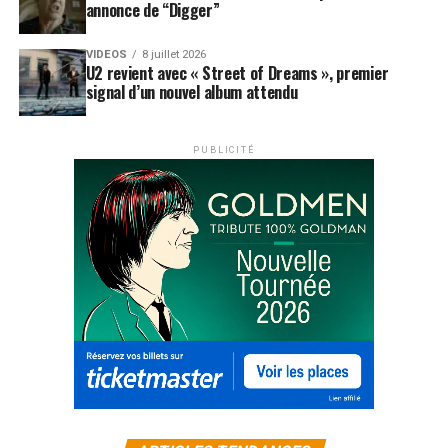
communiqués.
annonce de “Digger”
LES ALBUMS DE DAVID GUETTA SONT
VIDEOS
8 juillet 2026
U2 revient avec « Street of Dreams », premier
DISPONIBLES ICI
signal d’un nouvel album attendu
SUJETS ASSOCIÉS:
DAVID GUETTA
MUSILAC
PUBLICITÉ