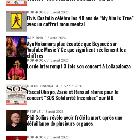
POP-ROCK
5 août 2026
Elvis Costello célèbre les 49 ans de “My Aim Is True”
avec un coffret monumental
RAP-RNB
5 août 2026
Aya Nakamura plus écoutée que Beyoncé sur
YouTube Music ? Ce que signifient réellement les
chiffres
POP-ROCK
3 août 2026
Lorde interrompt 3 fois son concert à Lollapalooza
SCÈNE FRANÇAISE
5 août 2026
Pascal Obispo, Zazie et Renaud réunis pour le
concert “SOS Solidarité Incendies” sur M6
PEOPLE
3 août 2026
Phil Collins révèle avoir frôlé la mort après une
défaillance de plusieurs organes
POP-ROCK
5 août 2026