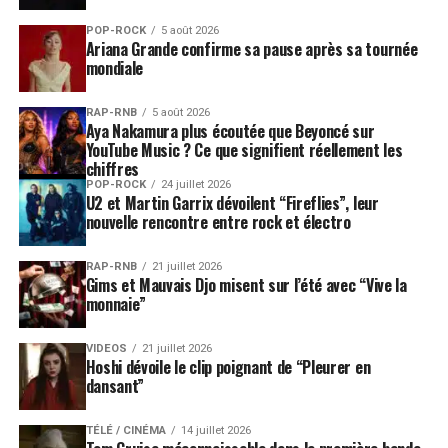
POP-ROCK
5 août 2026
Ariana Grande confirme sa pause après sa tournée
mondiale
RAP-RNB
5 août 2026
Aya Nakamura plus écoutée que Beyoncé sur
YouTube Music ? Ce que signifient réellement les
chiffres
POP-ROCK
24 juillet 2026
U2 et Martin Garrix dévoilent “Fireflies”, leur
nouvelle rencontre entre rock et électro
RAP-RNB
21 juillet 2026
Gims et Mauvais Djo misent sur l’été avec “Vive la
monnaie”
VIDEOS
21 juillet 2026
Hoshi dévoile le clip poignant de “Pleurer en
dansant”
TÉLÉ / CINÉMA
14 juillet 2026