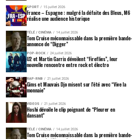
SPORT
15 juillet 2026
France – Espagne : malgré la défaite des Bleus, M6
réalise une audience historique
TÉLÉ / CINÉMA
14 juillet 2026
Tom Cruise méconnaissable dans la première bande-
annonce de “Digger”
POP-ROCK
24 juillet 2026
U2 et Martin Garrix dévoilent “Fireflies”, leur
nouvelle rencontre entre rock et électro
RAP-RNB
21 juillet 2026
Gims et Mauvais Djo misent sur l’été avec “Vive la
monnaie”
VIDEOS
21 juillet 2026
Hoshi dévoile le clip poignant de “Pleurer en
dansant”
TÉLÉ / CINÉMA
14 juillet 2026
Tom Cruise méconnaissable dans la première bande-