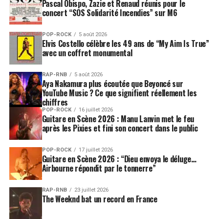
Pascal Obispo, Zazie et Renaud réunis pour le
concert “SOS Solidarité Incendies” sur M6
POP-ROCK
5 août 2026
Elvis Costello célèbre les 49 ans de “My Aim Is True”
avec un coffret monumental
RAP-RNB
5 août 2026
Aya Nakamura plus écoutée que Beyoncé sur
YouTube Music ? Ce que signifient réellement les
chiffres
POP-ROCK
16 juillet 2026
Guitare en Scène 2026 : Manu Lanvin met le feu
après les Pixies et fini son concert dans le public
POP-ROCK
17 juillet 2026
Guitare en Scène 2026 : “Dieu envoya le déluge…
Airbourne répondit par le tonnerre”
RAP-RNB
23 juillet 2026
The Weeknd bat un record en France