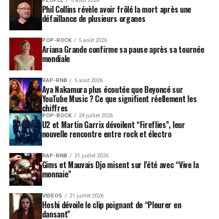
PEOPLE
3 août 2026
Phil Collins révèle avoir frôlé la mort après une
défaillance de plusieurs organes
POP-ROCK
5 août 2026
Ariana Grande confirme sa pause après sa tournée
mondiale
RAP-RNB
5 août 2026
Aya Nakamura plus écoutée que Beyoncé sur
YouTube Music ? Ce que signifient réellement les
chiffres
POP-ROCK
24 juillet 2026
U2 et Martin Garrix dévoilent “Fireflies”, leur
nouvelle rencontre entre rock et électro
RAP-RNB
21 juillet 2026
Gims et Mauvais Djo misent sur l’été avec “Vive la
monnaie”
VIDEOS
21 juillet 2026
Hoshi dévoile le clip poignant de “Pleurer en
dansant”