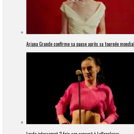
Ariana Grande confirme sa pause après sa tournée mondia
Lorde interrompt 3 fois son concert à Lollapalooza