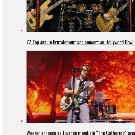
ZZ Top annule brutalement son concert au Hollywood Bowl
Weezer annonce sa tournée mondiale “The Gathering” avec