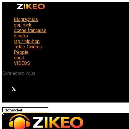
Biographies
pop rock
Scène française
électro
rap / hip-hop
Télé / Cinéma
People
sport
VIDEOS
Connectez-vous