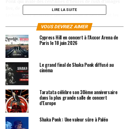
Ponk qui avale des centaines d’heures de rush d’images
live, de clips post-produits à l’ère 2020. Prouesse
LIRE LA SUITE
technique et artistique qui offre pour le lancement les
10 premiers épisodes.
VOUS DEVRIEZ AIMER
LES ALBUMS DE SHAKA PONK SONT DISPONIBLES
Cypress Hill en concert à l’Accor Arena de
ICI
Paris le 18 juin 2026
SUJETS ASSOCIÉS:
CYPRESS HILL
SHAKA PONK
Le grand final de Shaka Ponk diffusé au
cinéma
Taratata célèbre son 30ème anniversaire
dans la plus grande salle de concert
d’Europe
Shaka Ponk : Une valeur sûre à Paléo