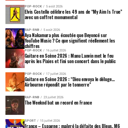
POP-ROCK
5 août 2026
Elvis Costello célèbre les 49 ans de “My Aim Is True”
avec un coffret monumental
RAP-RNB
5 août 2026
Aya Nakamura plus écoutée que Beyoncé sur
YouTube Music ? Ce que signifient réellement les
chiffres
POP-ROCK
16 juillet 2026
Guitare en Scène 2026 : Manu Lanvin met le feu
après les Pixies et fini son concert dans le public
POP-ROCK
17 juillet 2026
Guitare en Scène 2026 : “Dieu envoya le déluge…
Airbourne répondit par le tonnerre”
RAP-RNB
23 juillet 2026
The Weeknd bat un record en France
SPORT
15 juillet 2026
France – Espagne : malgré la défaite des Bleus, M6