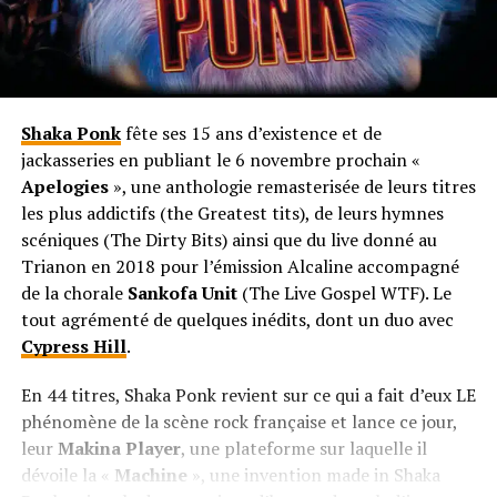
Shaka Ponk
fête ses 15 ans d’existence et de
jackasseries en publiant le 6 novembre prochain «
Apelogies
», une anthologie remasterisée de leurs titres
les plus addictifs (the Greatest tits), de leurs hymnes
scéniques (The Dirty Bits) ainsi que du live donné au
Trianon en 2018 pour l’émission Alcaline accompagné
de la chorale
Sankofa Unit
(The Live Gospel WTF). Le
tout agrémenté de quelques inédits, dont un duo avec
Cypress Hill
.
En 44 titres, Shaka Ponk revient sur ce qui a fait d’eux LE
phénomène de la scène rock française et lance ce jour,
leur
Makina Player
, une plateforme sur laquelle il
dévoile la «
Machine
», une invention made in Shaka