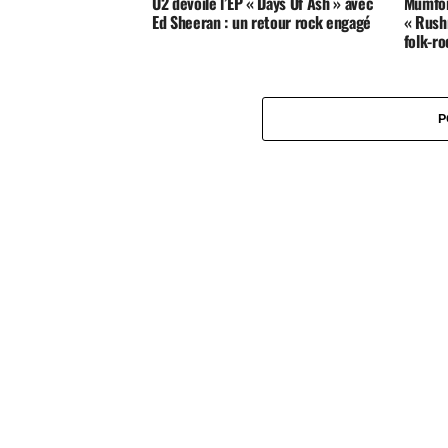
U2 dévoile l’EP « Days Of Ash » avec
Mumfor
Ed Sheeran : un retour rock engagé
« Rush
folk-ro
P