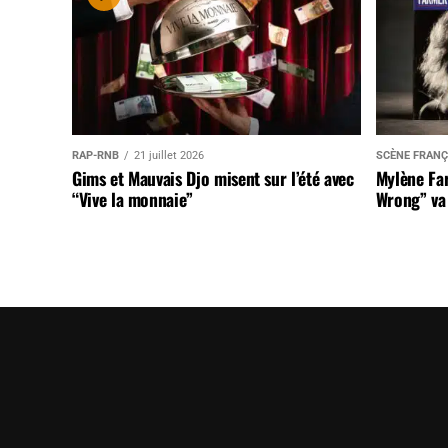
RAP-RNB
21 juillet 2026
SCÈNE FRANÇ
Gims et Mauvais Djo misent sur l’été avec
Mylène Far
“Vive la monnaie”
Wrong” va 