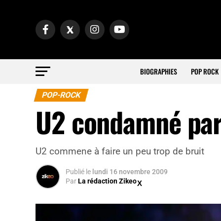
BIOGRAPHIES
POP ROCK
POP-ROCK
U2 condamné par 
U2 commene à faire un peu trop de bruit
Publié
le
lundi 16 novembre 2009
Par
La rédaction Zikeo