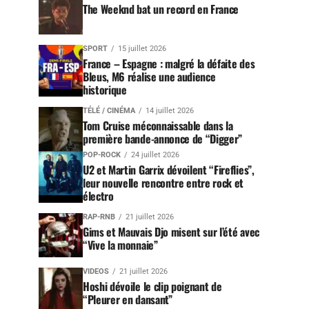
The Weeknd bat un record en France
SPORT
15 juillet 2026
France – Espagne : malgré la défaite des
Bleus, M6 réalise une audience
historique
TÉLÉ / CINÉMA
14 juillet 2026
Tom Cruise méconnaissable dans la
première bande-annonce de “Digger”
POP-ROCK
24 juillet 2026
U2 et Martin Garrix dévoilent “Fireflies”,
leur nouvelle rencontre entre rock et
électro
RAP-RNB
21 juillet 2026
Gims et Mauvais Djo misent sur l’été avec
“Vive la monnaie”
VIDEOS
21 juillet 2026
Hoshi dévoile le clip poignant de
“Pleurer en dansant”