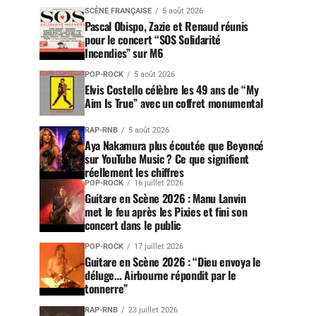
SCÈNE FRANÇAISE
5 août 2026
Pascal Obispo, Zazie et Renaud réunis
pour le concert “SOS Solidarité
Incendies” sur M6
POP-ROCK
5 août 2026
Elvis Costello célèbre les 49 ans de “My
Aim Is True” avec un coffret monumental
RAP-RNB
5 août 2026
Aya Nakamura plus écoutée que Beyoncé
sur YouTube Music ? Ce que signifient
réellement les chiffres
POP-ROCK
16 juillet 2026
Guitare en Scène 2026 : Manu Lanvin
met le feu après les Pixies et fini son
concert dans le public
POP-ROCK
17 juillet 2026
Guitare en Scène 2026 : “Dieu envoya le
déluge… Airbourne répondit par le
tonnerre”
RAP-RNB
23 juillet 2026