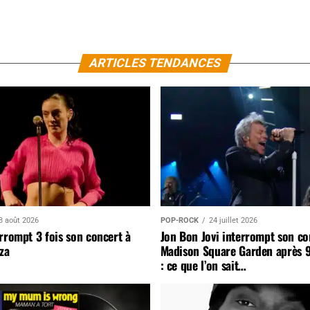
ARTICLES TENDANCES
3 août 2026
POP-ROCK
24 juillet 2026
rrompt 3 fois son concert à
Jon Bon Jovi interrompt son co
za
Madison Square Garden après 
: ce que l’on sait…