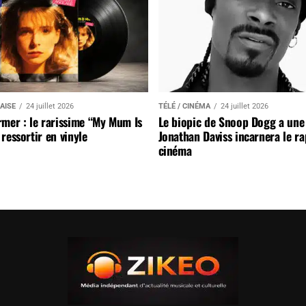
AISE
24 juillet 2026
TÉLÉ / CINÉMA
24 juillet 2026
mer : le rarissime “My Mum Is
Le biopic de Snoop Dogg a une 
ressortir en vinyle
Jonathan Daviss incarnera le r
cinéma