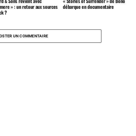
d & Sons revient avec
« Stories of Surrender » de Bono
mere » : un retour aux sources
débarque en documentaire
ck ?
OSTER UN COMMENTAIRE