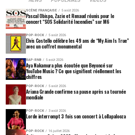
NEWS
POPULAIRES
VIDEOS
paraîtrait en somme… C'est Edith Fambuena qui
SCÈNE FRANÇAISE
5 août 2026
donnera corps à son premier EP, lequel sera présenté en
Pascal Obispo, Zazie et Renaud réunis pour le
live au public en première partie de Miossec tout au
concert “SOS Solidarité Incendies” sur M6
long de la tournée de celui-ci.
POP-ROCK
5 août 2026
Elvis Costello célèbre les 49 ans de “My Aim Is True”
SUJETS ASSOCIÉS:
avec un coffret monumental
RAP-RNB
5 août 2026
Aya Nakamura plus écoutée que Beyoncé sur
YouTube Music ? Ce que signifient réellement les
chiffres
POP-ROCK
5 août 2026
Ariana Grande confirme sa pause après sa tournée
mondiale
POP-ROCK
3 août 2026
Lorde interrompt 3 fois son concert à Lollapalooza
POP-ROCK
16 juillet 2026