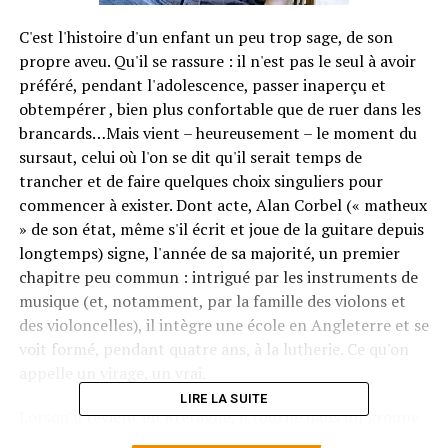
C'est l'histoire d'un enfant un peu trop sage, de son
propre aveu. Qu'il se rassure : il n'est pas le seul à avoir
préféré, pendant l'adolescence, passer inaperçu et
obtempérer , bien plus confortable que de ruer dans les
brancards…Mais vient – heureusement – le moment du
sursaut, celui où l'on se dit qu'il serait temps de
trancher et de faire quelques choix singuliers pour
commencer à exister. Dont acte, Alan Corbel (« matheux
» de son état, même s'il écrit et joue de la guitare depuis
longtemps) signe, l'année de sa majorité, un premier
chapitre peu commun : intrigué par les instruments de
musique (et, notamment, par la famille des violons et
des violoncelles), il intègre une école en Angleterre et se
voit formé, pendant quatre ans, à la lutherie. Ce qu'on
appelle un virage, un vrai.
LIRE LA SUITE
Lorsqu'il revient en Bretagne, il tourne dans un groupe
de slam, « Les triporteurs de mots ». C'est alors qu'il fait