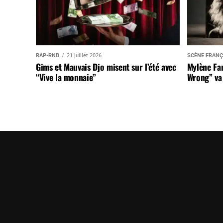
RAP-RNB
21 juillet 2026
SCÈNE FRANÇ
Gims et Mauvais Djo misent sur l’été avec
Mylène Far
“Vive la monnaie”
Wrong” va 