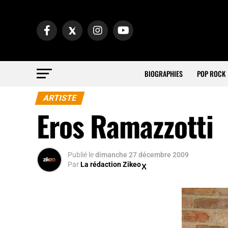
BIOGRAPHIES
POP ROCK
ARTISTE
Eros Ramazzotti
Publié
le
dimanche 27 décembre 2009
Par
La rédaction Zikeo