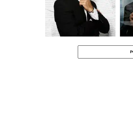
Eros Ramazzotti en France les 9 et 23
Eros R
mars 2016
nouvel
P