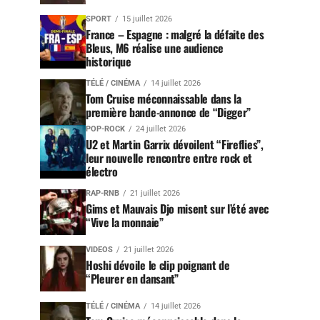
SPORT
15 juillet 2026
France – Espagne : malgré la défaite des
Bleus, M6 réalise une audience
historique
TÉLÉ / CINÉMA
14 juillet 2026
Tom Cruise méconnaissable dans la
première bande-annonce de “Digger”
POP-ROCK
24 juillet 2026
U2 et Martin Garrix dévoilent “Fireflies”,
leur nouvelle rencontre entre rock et
électro
RAP-RNB
21 juillet 2026
Gims et Mauvais Djo misent sur l’été avec
“Vive la monnaie”
VIDEOS
21 juillet 2026
Hoshi dévoile le clip poignant de
“Pleurer en dansant”
TÉLÉ / CINÉMA
14 juillet 2026