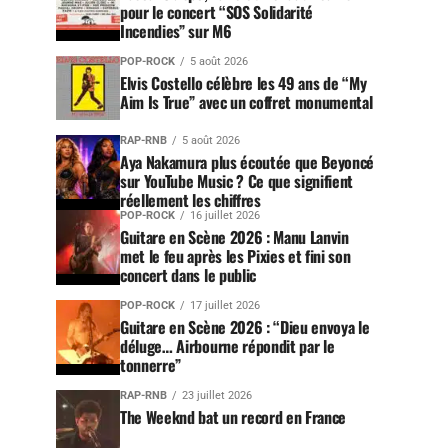
pour le concert “SOS Solidarité
Incendies” sur M6
POP-ROCK
5 août 2026
Elvis Costello célèbre les 49 ans de “My
Aim Is True” avec un coffret monumental
RAP-RNB
5 août 2026
Aya Nakamura plus écoutée que Beyoncé
sur YouTube Music ? Ce que signifient
réellement les chiffres
POP-ROCK
16 juillet 2026
Guitare en Scène 2026 : Manu Lanvin
met le feu après les Pixies et fini son
concert dans le public
POP-ROCK
17 juillet 2026
Guitare en Scène 2026 : “Dieu envoya le
déluge… Airbourne répondit par le
tonnerre”
RAP-RNB
23 juillet 2026
The Weeknd bat un record en France