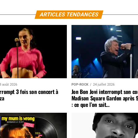
ARTICLES TENDANCES
3 août 2026
POP-ROCK
24 juillet 2026
rrompt 3 fois son concert à
Jon Bon Jovi interrompt son co
za
Madison Square Garden après 
: ce que l’on sait…