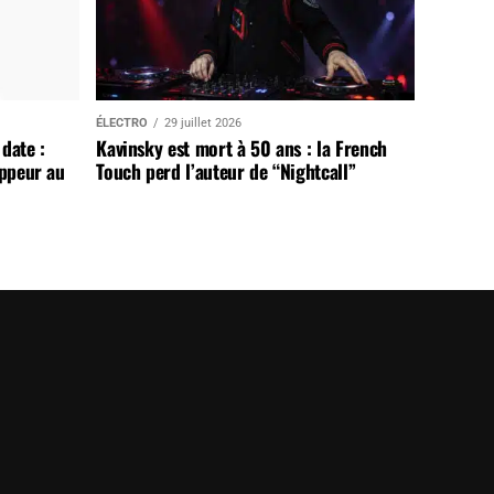
ÉLECTRO
29 juillet 2026
date :
Kavinsky est mort à 50 ans : la French
appeur au
Touch perd l’auteur de “Nightcall”