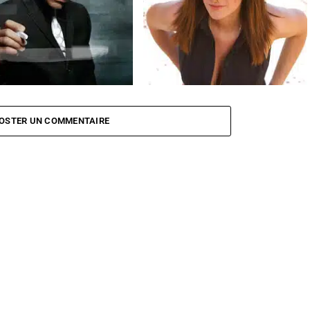
amazzotti de retour avec un
Laura Pausini au Zénith de Paris en
 album
2014
OSTER UN COMMENTAIRE