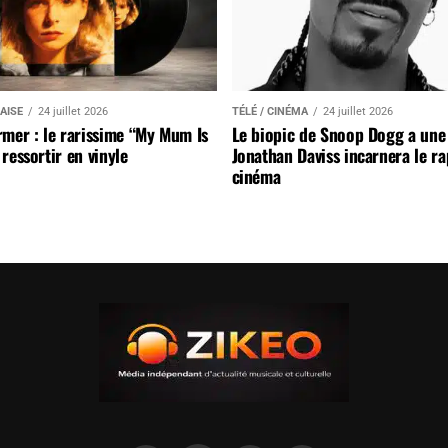
AISE
24 juillet 2026
TÉLÉ / CINÉMA
24 juillet 2026
mer : le rarissime “My Mum Is
Le biopic de Snoop Dogg a une 
ressortir en vinyle
Jonathan Daviss incarnera le r
cinéma