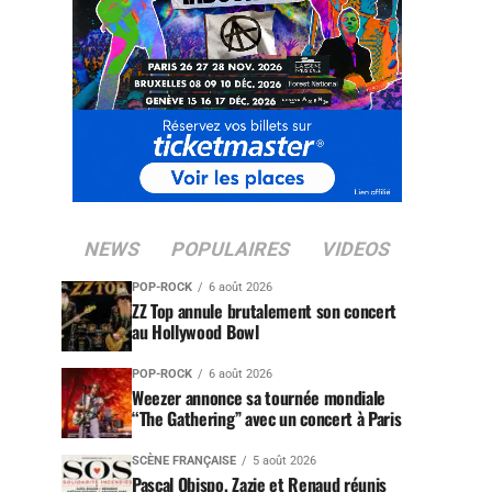
NEWS
POPULAIRES
VIDEOS
POP-ROCK
6 août 2026
ZZ Top annule brutalement son concert
au Hollywood Bowl
POP-ROCK
6 août 2026
Weezer annonce sa tournée mondiale
“The Gathering” avec un concert à Paris
SCÈNE FRANÇAISE
5 août 2026
Pascal Obispo, Zazie et Renaud réunis