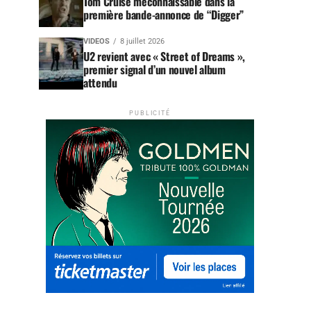
Tom Cruise méconnaissable dans la
première bande-annonce de “Digger”
VIDEOS
8 juillet 2026
U2 revient avec « Street of Dreams »,
premier signal d’un nouvel album
attendu
PUBLICITÉ