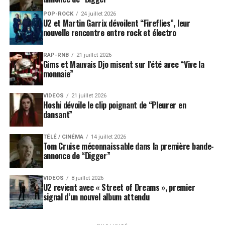
POP-ROCK
24 juillet 2026
U2 et Martin Garrix dévoilent “Fireflies”, leur
nouvelle rencontre entre rock et électro
RAP-RNB
21 juillet 2026
Gims et Mauvais Djo misent sur l’été avec “Vive la
monnaie”
VIDEOS
21 juillet 2026
Hoshi dévoile le clip poignant de “Pleurer en
dansant”
TÉLÉ / CINÉMA
14 juillet 2026
Tom Cruise méconnaissable dans la première bande-
annonce de “Digger”
VIDEOS
8 juillet 2026
U2 revient avec « Street of Dreams », premier
signal d’un nouvel album attendu