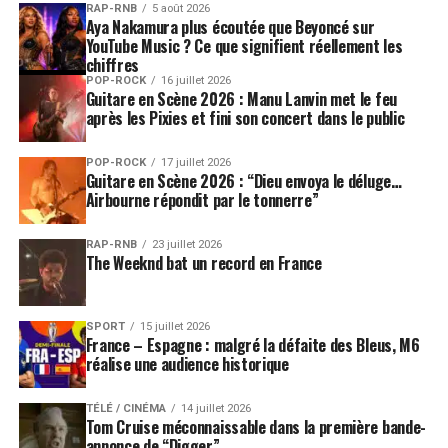
RAP-RNB
5 août 2026
Aya Nakamura plus écoutée que Beyoncé sur
YouTube Music ? Ce que signifient réellement les
chiffres
POP-ROCK
16 juillet 2026
Guitare en Scène 2026 : Manu Lanvin met le feu
après les Pixies et fini son concert dans le public
POP-ROCK
17 juillet 2026
Guitare en Scène 2026 : “Dieu envoya le déluge…
Airbourne répondit par le tonnerre”
RAP-RNB
23 juillet 2026
The Weeknd bat un record en France
SPORT
15 juillet 2026
France – Espagne : malgré la défaite des Bleus, M6
réalise une audience historique
TÉLÉ / CINÉMA
14 juillet 2026
Tom Cruise méconnaissable dans la première bande-
annonce de “Digger”