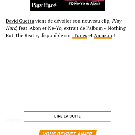
David Guetta
vient de dévoiler son nouveau clip,
Play
Hard
, feat. Akon et Ne-Yo, extrait de l’album « Nothing
But The Beat », disponible sur
iTunes
et
Amazon
!
LIRE LA SUITE
SUJETS ASSOCIÉS:
AKON
DAVID GUETTA
NE YO
VOUS DEVRIEZ AIMER