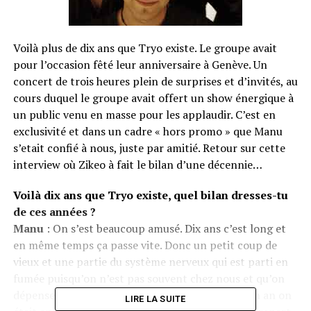
Voilà plus de dix ans que Tryo existe. Le groupe avait
pour l’occasion fêté leur anniversaire à Genève. Un
concert de trois heures plein de surprises et d’invités, au
cours duquel le groupe avait offert un show énergique à
un public venu en masse pour les applaudir. C’est en
exclusivité et dans un cadre « hors promo » que Manu
s’etait confié à nous, juste par amitié. Retour sur cette
interview où Zikeo à fait le bilan d’une décennie…
Voilà dix ans que Tryo existe, quel bilan dresses-tu
de ces années ?
Manu
: On s’est beaucoup amusé. Dix ans c’est long et
en même temps ça passe vite. Donc un petit coup de
vieux et une partie du système nerveux qui est parti en
fumée puisqu’on n’est pas souvent chez nous et qu’on
dépense beaucoup d’énergie sur scène. Depuis un an on
LIRE LA SUITE