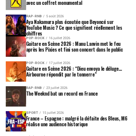
avec un coffret monumental
composé de deux frères et de deux sœurs.
Groupe totalement autonome un peu comme vous ?
RAP-RNB
5 août 2026
Aya Nakamura plus écoutée que Beyoncé sur
Manu
: Exactement, puisque nous sommes très
YouTube Music ? Ce que signifient réellement les
indépendants, nous sommes auto producteur de notre
chiffres
musique.
POP-ROCK
16 juillet 2026
Guitare en Scène 2026 : Manu Lanvin met le feu
après les Pixies et fini son concert dans le public
Pourtant vous êtes signé chez un gros Label ?
Manu
:Oui, chez Sony/BMG, mais on est libre de faire ce
POP-ROCK
17 juillet 2026
qu’on veut. Mais si on avait vraiment un groupe à envier
Guitare en Scène 2026 : “Dieu envoya le déluge…
Airbourne répondit par le tonnerre”
ce serait les Ogres De Barback car ils font tout eux-
mêmes de la distribution au marchandising.
RAP-RNB
23 juillet 2026
The Weeknd bat un record en France
Ce soir vous avez invité du beau monde pour vos dix
ans, comme Hubert-Félix Thiéfaine. Pourquoi lui ?
Manu
: Car j’aime bien les empêcheurs de tourner en
SPORT
15 juillet 2026
rond et les gens qui sont révolutionnaires comme lui.
France – Espagne : malgré la défaite des Bleus, M6
réalise une audience historique
C’est un artiste qui nous a beaucoup inspiré.