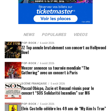
Vous avez sorti une chanson qui s’intitule
Télé
réalité
, alors Tryo un jour à la Star Académy c’est
possible ?
Manu
: Je ne pense pas, mais des gamins de la Star Ac’
ont déjà repris nos titres.
NEWS
POPULAIRES
VIDEOS
C’est une forme de consécration ?
POP-ROCK
6 août 2026
Manu
: Non je ne crois pas. Lorsque tu écris une
ZZ Top annule brutalement son concert au Hollywood
chanson et qu’elle passe au public, elle ne t’appartient
Bowl
plus, les gens font ce qu’ils veulent avec.
POP-ROCK
6 août 2026
Weezer annonce sa tournée mondiale “The
Si tu devais me citer un mot pour définir l’évolution
Gathering” avec un concert à Paris
de Tryo ?
Manu
: Ouverture.
SCÈNE FRANÇAISE
5 août 2026
Pascal Obispo, Zazie et Renaud réunis pour le
En parlant d’ouverture justement, sur votre site
concert “SOS Solidarité Incendies” sur M6
Internet vous faites la promotion d’autre groupes,
votre dada en ce moment c’est qui ?
POP-ROCK
5 août 2026
Elvis Costello célèbre les 49 ans de “My Aim Is True”
Manu
: Les Ogres de Barback qui est un groupe familial