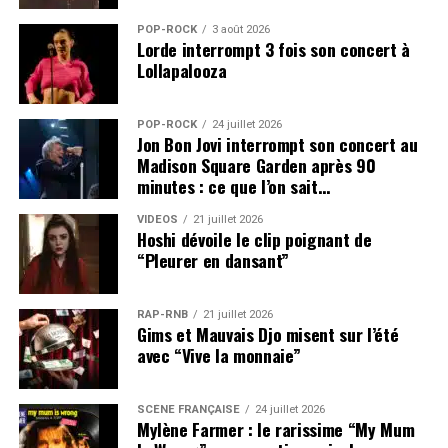
a une foi commune qui fait que tu peux monter un
projet pédagogique et politique.
POP-ROCK
3 août 2026
Lorde interrompt 3 fois son concert à
Lollapalooza
Fais-tu partie de ces gens qui critiquent les
politiques et qui ne vont pas voter ?
Manu
: J’ai toujours voté. Dès que j’ai eu 18 ans et ma
POP-ROCK
24 juillet 2026
Jon Bon Jovi interrompt son concert au
carte d’électeur, j’y suis allé direct.
Madison Square Garden après 90
minutes : ce que l’on sait…
Ton homme politique préféré ?
Manu
: Je n’en ai pas !
VIDEOS
21 juillet 2026
Hoshi dévoile le clip poignant de
“Pleurer en dansant”
Qui détestes-tu ?
Manu
: Nicolas Sarkozy.
RAP-RNB
21 juillet 2026
Qui dit Sarkozy dit autorité. Tryo a fait une chanson
Gims et Mauvais Djo misent sur l’été
sur la dépénalisation du cannabis. Pendant un
avec “Vive la monnaie”
certain temps ; les gens se sont focalisés là-dessus,
ça t’emmerde ?
SCÈNE FRANÇAISE
24 juillet 2026
Manu
: On a écrit plus de 50 chansons et il y en a
Mylène Farmer : le rarissime “My Mum