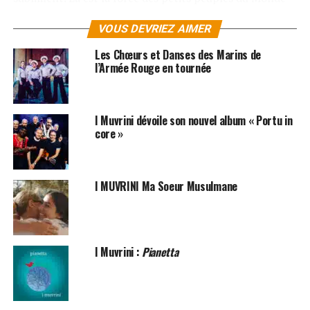
qui portent leur singularité comme un cadeau, une
VOUS DEVRIEZ AIMER
promesse à la beauté universelle
Les Chœurs et Danses des Marins de
«
Imaginà
» est un voyage qui sonne et qui chante la
l’Armée Rouge en tournée
réconciliation des terres avec le chant des cinq
continents. « Imaginà » ne célèbre pas un pays ou une
frontière, mais le sens culturel du peuple des hommes et
I Muvrini dévoile son nouvel album « Portu in
la Conscience Planétaire qui est en train de naître.
core »
I MUVRINI Ma Soeur Musulmane
I Muvrini :
Pianetta