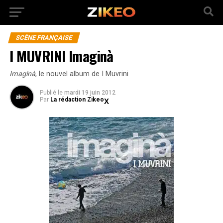
SCÈNE FRANÇAISE
I MUVRINI Imaginà
Imaginà
, le nouvel album de I Muvrini
Publié
le
mardi 19 juin 2012
Par
La rédaction Zikeo