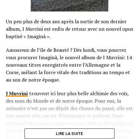
Un peu plus de deux ans après la sortie de son dernier
album, I Muvrini est enfin de retour avec un nouvel opus
baptisé « Imaginà ».
Amoureux de l’île de Beauté ? Dès lundi, vous pourrez
vous procurer Imaginà, le nouvel album de I Muvrini: 14
nouveaux titres enregistrés entre l’Allemagne et la
Corse, mêlant la force vitale des traditions au tempo et
au son de notre époque.
I Muvrini
trouvent ici leur plus belle alchimie des voix,
des sons du Monde et de notre époque. Pour eux, la
mémoire n’est pas un dépôt des choses du passé, elle est
une source vive, un art d’interroger le présent. Sans
mémoire vive, nous sommes un peu dans la divagation. Il
nous faut inventer les retrouvailles, et les chants qui les
LIRE LA SUITE
subliment. Là est la force des petits peuples du Monde