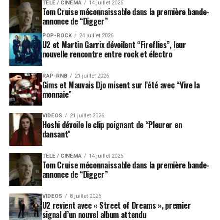
TÉLÉ / CINÉMA
14 juillet 2026
Tom Cruise méconnaissable dans la première bande-
annonce de “Digger”
POP-ROCK
24 juillet 2026
U2 et Martin Garrix dévoilent “Fireflies”, leur
nouvelle rencontre entre rock et électro
RAP-RNB
21 juillet 2026
Gims et Mauvais Djo misent sur l’été avec “Vive la
monnaie”
VIDEOS
21 juillet 2026
Hoshi dévoile le clip poignant de “Pleurer en
dansant”
TÉLÉ / CINÉMA
14 juillet 2026
Tom Cruise méconnaissable dans la première bande-
annonce de “Digger”
VIDEOS
8 juillet 2026
U2 revient avec « Street of Dreams », premier
signal d’un nouvel album attendu