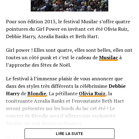
Pour son édition 2013, le festival Musilac s’offre quatre
pointures du Girl Power en invitant cet été Olivia Ruiz,
Debbie Harry, Azealia Banks et Beth Hart.
Girl power ! Elles sont quatre, elles sont belles, elles ont
toutes un côté punk et c’est le cadeau de
Musilac
à
l’approche des fêtes de Noël.
Le festival à l’immense plaisir de vous annoncer que
dans des styles très différents la célébrissime
Debbie
Harry
de
Blondie
, La pétillante
Olivia Ruiz
, la
tonitruante Azealia Banks et l’envoutante Beth Hart
seront présentes sur les bords du lac cet été ! Le
concert de Blondie sera d’ailleurs une exclusivité
Musilac (le seul donné en France).
LIRE LA SUITE
La première est une icône rock des années 80, la