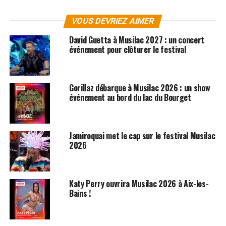
seconde une femme chocolat bourrée d’énergie, la
troisième une bombe rappeuse de Harlem comme seul
VOUS DEVRIEZ AIMER
les Etats-Unis savent en fabriquer et la voix de la
David Guetta à Musilac 2027 : un concert
quatrième mêle le blues, la soul et le rock comme on l’a
événement pour clôturer le festival
rarement entendu.
Elles viennent rejoindre à l’affiche du festival, qui se
Gorillaz débarque à Musilac 2026 : un show
déroulera on le rappelle les 12, 13 et 14 juillet 2013, le
événement au bord du lac du Bourget
groupe Thirty Seconds To Mars.
SUJETS ASSOCIÉS:
BETH HART
BLONDIE
Jamiroquai met le cap sur le festival Musilac
FESTIVAL MUSILAC
MUSILAC
OLIVIA RUIZ
2026
Katy Perry ouvrira Musilac 2026 à Aix-les-
Bains !