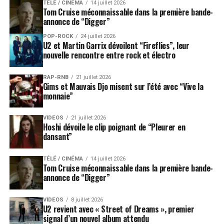
TÉLÉ / CINÉMA
14 juillet 2026
Tom Cruise méconnaissable dans la première bande-
annonce de “Digger”
POP-ROCK
24 juillet 2026
U2 et Martin Garrix dévoilent “Fireflies”, leur
nouvelle rencontre entre rock et électro
RAP-RNB
21 juillet 2026
Gims et Mauvais Djo misent sur l’été avec “Vive la
monnaie”
VIDEOS
21 juillet 2026
Hoshi dévoile le clip poignant de “Pleurer en
dansant”
TÉLÉ / CINÉMA
14 juillet 2026
Tom Cruise méconnaissable dans la première bande-
annonce de “Digger”
VIDEOS
8 juillet 2026
U2 revient avec « Street of Dreams », premier
signal d’un nouvel album attendu