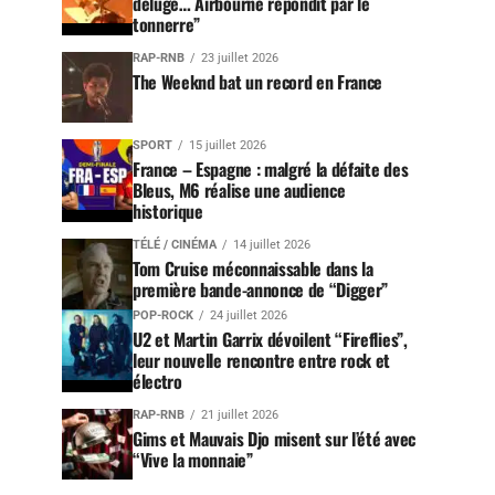
déluge… Airbourne répondit par le
tonnerre”
RAP-RNB
23 juillet 2026
The Weeknd bat un record en France
SPORT
15 juillet 2026
France – Espagne : malgré la défaite des
Bleus, M6 réalise une audience
historique
TÉLÉ / CINÉMA
14 juillet 2026
Tom Cruise méconnaissable dans la
première bande-annonce de “Digger”
POP-ROCK
24 juillet 2026
U2 et Martin Garrix dévoilent “Fireflies”,
leur nouvelle rencontre entre rock et
électro
RAP-RNB
21 juillet 2026
Gims et Mauvais Djo misent sur l’été avec
“Vive la monnaie”