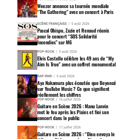
Weezer annonce sa tournée mondiale
“The Gathering” avec un concert à Paris
SCÈNE FRANÇAISE
5 août 2026
Pascal Obispo, Zazie et Renaud réunis
pour le concert “SOS Solidarité
Incendies” sur M6
POP-ROCK
5 août 2026
Elvis Costello célèbre les 49 ans de “My
Aim Is True” avec un coffret monumental
RAP-RNB
5 août 2026
Aya Nakamura plus écoutée que Beyoncé
sur YouTube Music ? Ce que signifient
réellement les chiffres
POP-ROCK
16 juillet 2026
Guitare en Scène 2026 : Manu Lanvin
met le feu après les Pixies et fini son
concert dans le public
POP-ROCK
17 juillet 2026
Guitare en Scène 2026 : “Dieu envoya le