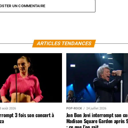
OSTER UN COMMENTAIRE
ARTICLES TENDANCES
3 août 2026
POP-ROCK
24 juillet 2026
rrompt 3 fois son concert à
Jon Bon Jovi interrompt son co
za
Madison Square Garden après 
: ce que l’on sait…