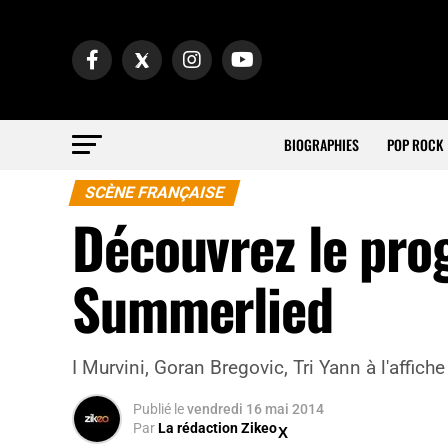
BIOGRAPHIES
POP ROCK
SCÈNE FRANÇAISE
Découvrez le pro
Summerlied
I Murvini, Goran Bregovic, Tri Yann à l'affic
Publié
le
vendredi 16 mai 2014
Par
La rédaction Zikeo