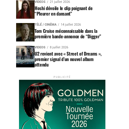
VIDEOS
21 juillet 2026
Hoshi dévoile le clip poignant de
“Pleurer en dansant”
TÉLÉ / CINÉMA
14 juillet 2026
Tom Cruise méconnaissable dans la
première bande-annonce de “Digger”
VIDEOS
8 juillet 2026
U2 revient avec « Street of Dreams »,
premier signal d’un nouvel album
attendu
PUBLICITÉ