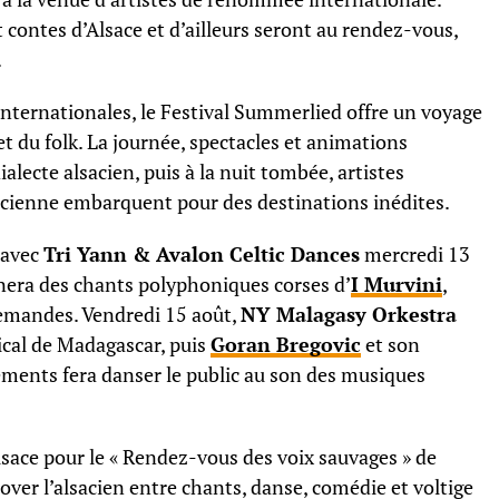
 contes d’Alsace et d’ailleurs seront au rendez-vous,
.
es internationales, le Festival Summerlied offre un voyage
et du folk. La journée, spectacles et animations
alecte alsacien, puis à la nuit tombée, artistes
acienne embarquent pour des destinations inédites.
s avec
Tri Yann & Avalon Celtic Dances
mercredi 13
́sonnera des chants polyphoniques corses d’
I Murvini
,
emandes. Vendredi 15 août,
NY Malagasy Orkestra
ical de Madagascar, puis
Goran Bregovic
et son
ements fera danser le public au son des musiques
lsace pour le « Rendez-vous des voix sauvages » de
roover l’alsacien entre chants, danse, comédie et voltige