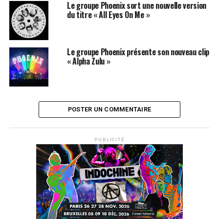
AMAZON
Le groupe Phoenix sort une nouvelle version
du titre « All Eyes On Me »
SUJETS ASSOCIÉS:
DAFT PUNK
PHOENIX
Le groupe Phoenix présente son nouveau clip
« Alpha Zulu »
POSTER UN COMMENTAIRE
PUBLICITÉ