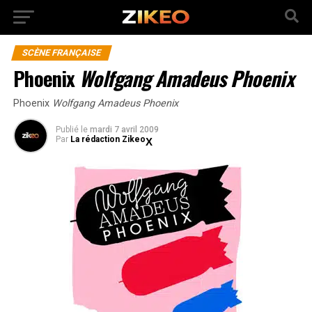
SCÈNE FRANÇAISE
Phoenix
Wolfgang Amadeus Phoenix
Phoenix
Wolfgang Amadeus Phoenix
Publié
le
mardi 7 avril 2009
Par
La rédaction Zikeo