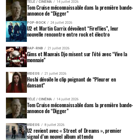
TÉLÉ / CINÉMA
14 juillet 2026
Tom Cruise méconnaissable dans la première bande-
annonce de “Digger”
POP-ROCK
24 juillet 2026
U2 et Martin Garrix dévoilent “Fireflies”, leur
nouvelle rencontre entre rock et électro
RAP-RNB
21 juillet 2026
Gims et Mauvais Djo misent sur l’été avec “Vive la
monnaie”
VIDEOS
21 juillet 2026
Hoshi dévoile le clip poignant de “Pleurer en
dansant”
TÉLÉ / CINÉMA
14 juillet 2026
Tom Cruise méconnaissable dans la première bande-
annonce de “Digger”
VIDEOS
8 juillet 2026
U2 revient avec « Street of Dreams », premier
signal d’un nouvel album attendu