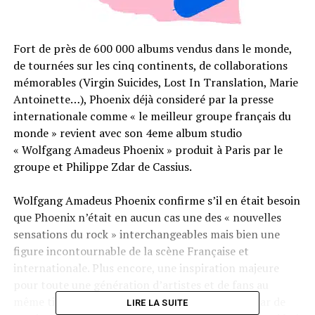
Fort de près de 600 000 albums vendus dans le monde,
de tournées sur les cinq continents, de collaborations
mémorables (Virgin Suicides, Lost In Translation, Marie
Antoinette…), Phoenix déjà consideré par la presse
internationale comme « le meilleur groupe français du
monde » revient avec son 4eme album studio
« Wolfgang Amadeus Phoenix » produit à Paris par le
groupe et Philippe Zdar de Cassius.
Wolfgang Amadeus Phoenix confirme s’il en était besoin
que Phoenix n’était en aucun cas une des « nouvelles
sensations du rock » interchangeables mais bien une
figure incontournable de la scène Française et
internationale. Plus encore, une inspiration majeure
pour toute une génération d’artistes et de fans au
même titre que Daft Punk ou Air. Ils sont à l’instar de
LIRE LA SUITE