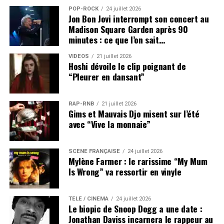
POP-ROCK
24 juillet 2026
Jon Bon Jovi interrompt son concert au
Madison Square Garden après 90
minutes : ce que l’on sait…
VIDEOS
21 juillet 2026
Hoshi dévoile le clip poignant de
“Pleurer en dansant”
RAP-RNB
21 juillet 2026
Gims et Mauvais Djo misent sur l’été
avec “Vive la monnaie”
SCÈNE FRANÇAISE
24 juillet 2026
Mylène Farmer : le rarissime “My Mum
Is Wrong” va ressortir en vinyle
TÉLÉ / CINÉMA
24 juillet 2026
Le biopic de Snoop Dogg a une date :
Jonathan Daviss incarnera le rappeur au