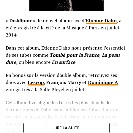
«
Diskönoir
», le nouvel album live d’
Etienne Daho
, a
été enregistré à la cité de la Musique à Paris en juillet
2014.
Dans cet album, Etienne Daho nous présente l’essentiel
de ses tubes comme
Tombé pour la France
,
La peau
dure
, ou bien encore
En surface
.
En bonus sur la version double album, retrouvez ses
duos avec
Lescop
,
François Marry
et
Dominique A
enregistrés à la Salle Pleyel en juillet.
Cet album live aligne les titres les plus chauds du
dernier opus de Daho, sans oublier ses tubes d’antan
revisités à la sauce disco, délaissant la pop pour des
envolés plus rock ! Un mélange éclectique qui râvira
LIRE LA SUITE
tous les fans du chanteur !
«
Diskönoir
»
sera