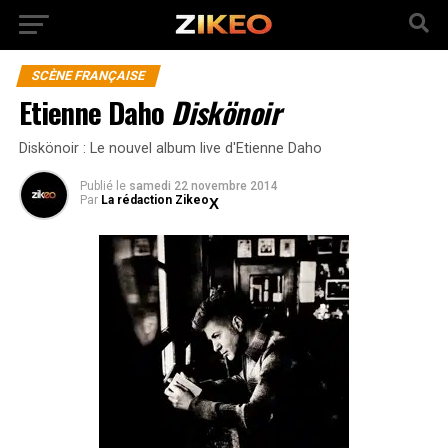
SCÈNE FRANÇAISE
Etienne Daho
Diskönoir
Diskönoir : Le nouvel album live d'Etienne Daho
Publié
le
samedi 22 novembre 2014
Par
La rédaction Zikeo