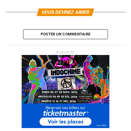
également disponible le 24 novembre en version
standard deluxe double album.
VOUS DEVRIEZ AIMER
LES ALBUMS D’ETIENNE DAHO SONT
DISPONIBLES ICI
POSTER UN COMMENTAIRE
SUJETS ASSOCIÉS:
PUBLICITÉ