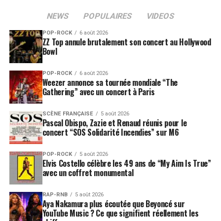
NEWS
POPULAIRES
VIDEOS
POP-ROCK
6 août 2026
ZZ Top annule brutalement son concert au Hollywood
Bowl
POP-ROCK
6 août 2026
Weezer annonce sa tournée mondiale “The
Gathering” avec un concert à Paris
SCÈNE FRANÇAISE
5 août 2026
Pascal Obispo, Zazie et Renaud réunis pour le
concert “SOS Solidarité Incendies” sur M6
POP-ROCK
5 août 2026
Elvis Costello célèbre les 49 ans de “My Aim Is True”
avec un coffret monumental
RAP-RNB
5 août 2026
Aya Nakamura plus écoutée que Beyoncé sur
YouTube Music ? Ce que signifient réellement les