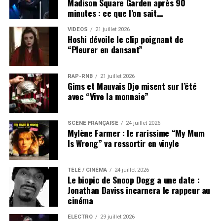
Madison Square Garden après 90
minutes : ce que l’on sait…
VIDEOS
21 juillet 2026
Hoshi dévoile le clip poignant de
“Pleurer en dansant”
RAP-RNB
21 juillet 2026
Gims et Mauvais Djo misent sur l’été
avec “Vive la monnaie”
SCÈNE FRANÇAISE
24 juillet 2026
Mylène Farmer : le rarissime “My Mum
Is Wrong” va ressortir en vinyle
TÉLÉ / CINÉMA
24 juillet 2026
Le biopic de Snoop Dogg a une date :
Jonathan Daviss incarnera le rappeur au
cinéma
ÉLECTRO
29 juillet 2026