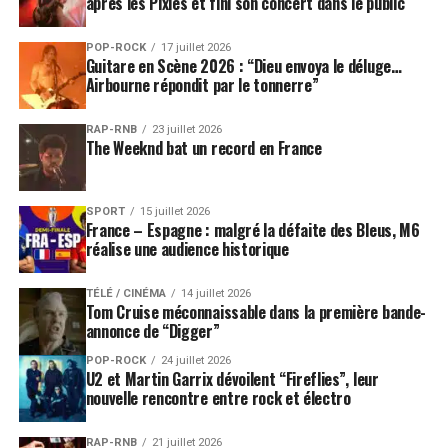
après les Pixies et fini son concert dans le public
POP-ROCK
17 juillet 2026
Guitare en Scène 2026 : “Dieu envoya le déluge…
Airbourne répondit par le tonnerre”
RAP-RNB
23 juillet 2026
The Weeknd bat un record en France
SPORT
15 juillet 2026
France – Espagne : malgré la défaite des Bleus, M6
réalise une audience historique
TÉLÉ / CINÉMA
14 juillet 2026
Tom Cruise méconnaissable dans la première bande-
annonce de “Digger”
POP-ROCK
24 juillet 2026
U2 et Martin Garrix dévoilent “Fireflies”, leur
nouvelle rencontre entre rock et électro
RAP-RNB
21 juillet 2026