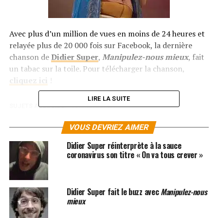
Avec plus d’un million de vues en moins de 24 heures et
relayée plus de 20 000 fois sur Facebook, la dernière
chanson de
Didier Super
,
Manipulez-nous mieux
, fait
un tabac sur la toile.
Pour télécharger la chanson,
cliquez ici
!
LIRE LA SUITE
SUJETS ASSOCIÉS:
DIDIER SUPER
VOUS DEVRIEZ AIMER
Didier Super réinterprète à la sauce
coronavirus son titre « On va tous crever »
Didier Super fait le buzz avec
Manipulez-nous
mieux