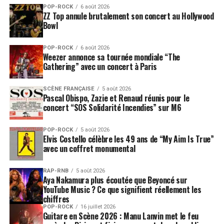
POP-ROCK
6 août 2026
ZZ Top annule brutalement son concert au Hollywood
Bowl
POP-ROCK
6 août 2026
Weezer annonce sa tournée mondiale “The
Gathering” avec un concert à Paris
SCÈNE FRANÇAISE
5 août 2026
Pascal Obispo, Zazie et Renaud réunis pour le
concert “SOS Solidarité Incendies” sur M6
POP-ROCK
5 août 2026
Elvis Costello célèbre les 49 ans de “My Aim Is True”
avec un coffret monumental
RAP-RNB
5 août 2026
Aya Nakamura plus écoutée que Beyoncé sur
YouTube Music ? Ce que signifient réellement les
chiffres
POP-ROCK
16 juillet 2026
Guitare en Scène 2026 : Manu Lanvin met le feu