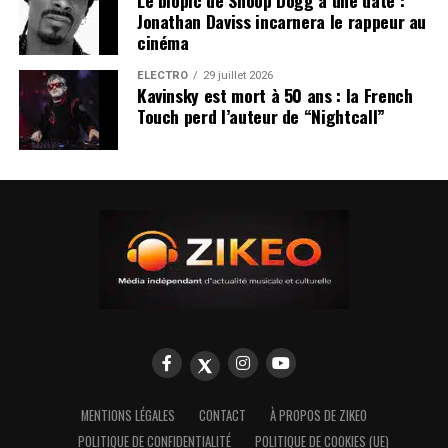
Le biopic de Snoop Dogg a une date :
Jonathan Daviss incarnera le rappeur au
cinéma
ÉLECTRO
29 juillet 2026
Kavinsky est mort à 50 ans : la French
Touch perd l’auteur de “Nightcall”
MENTIONS LÉGALES
CONTACT
À PROPOS DE ZIKEO
POLITIQUE DE CONFIDENTIALITÉ
POLITIQUE DE COOKIES (UE)