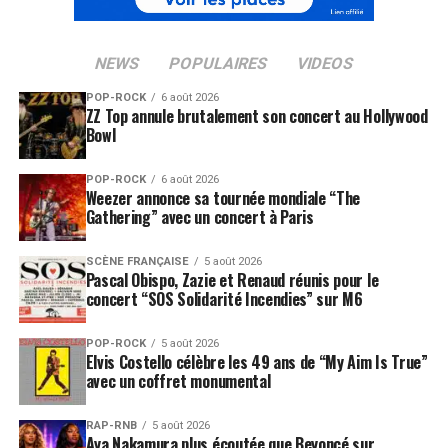
NEWS
POPULAIRES
VIDEOS
POP-ROCK
6 août 2026
ZZ Top annule brutalement son concert au Hollywood
Bowl
POP-ROCK
6 août 2026
Weezer annonce sa tournée mondiale “The
Gathering” avec un concert à Paris
SCÈNE FRANÇAISE
5 août 2026
Pascal Obispo, Zazie et Renaud réunis pour le
concert “SOS Solidarité Incendies” sur M6
POP-ROCK
5 août 2026
Elvis Costello célèbre les 49 ans de “My Aim Is True”
avec un coffret monumental
RAP-RNB
5 août 2026
Aya Nakamura plus écoutée que Beyoncé sur