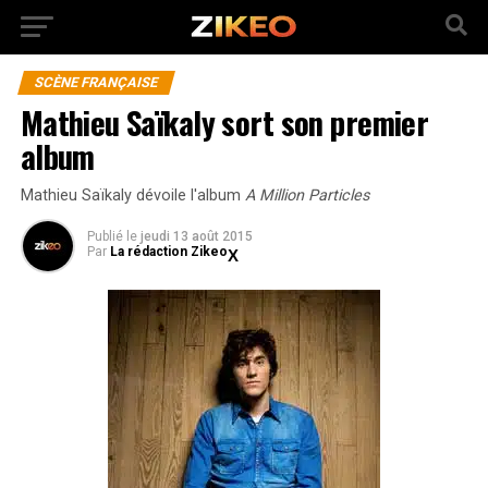
SCÈNE FRANÇAISE
Mathieu Saïkaly sort son premier
album
Mathieu Saïkaly dévoile l'album
A Million Particles
Publié
le
jeudi 13 août 2015
Par
La rédaction Zikeo