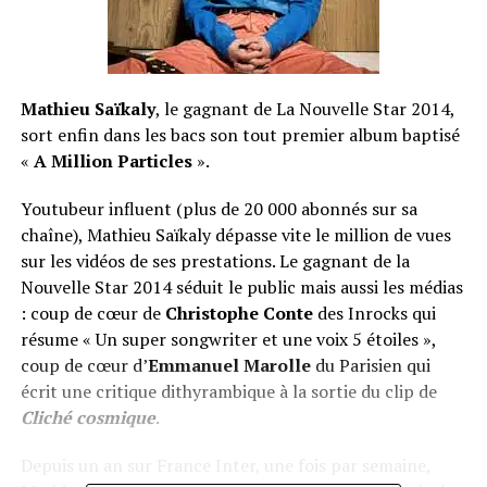
Mathieu Saïkaly
, le gagnant de La Nouvelle Star 2014,
sort enfin dans les bacs son tout premier album baptisé
«
A Million Particles
».
Youtubeur influent (plus de 20 000 abonnés sur sa
chaîne), Mathieu Saïkaly dépasse vite le million de vues
sur les vidéos de ses prestations. Le gagnant de la
Nouvelle Star 2014 séduit le public mais aussi les médias
: coup de cœur de
Christophe Conte
des Inrocks qui
résume « Un super songwriter et une voix 5 étoiles »,
coup de cœur d’
Emmanuel Marolle
du Parisien qui
écrit une critique dithyrambique à la sortie du clip de
Cliché cosmique
.
Depuis un an sur France Inter, une fois par semaine,