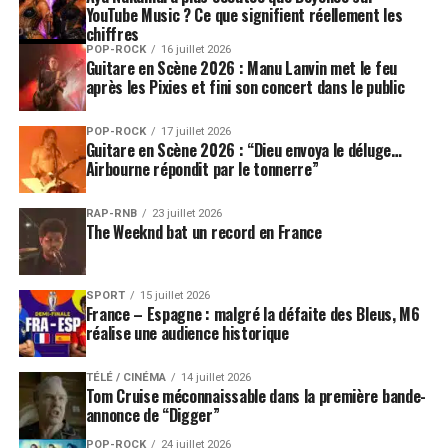
YouTube Music ? Ce que signifient réellement les
chiffres
POP-ROCK
16 juillet 2026
Guitare en Scène 2026 : Manu Lanvin met le feu
après les Pixies et fini son concert dans le public
POP-ROCK
17 juillet 2026
Guitare en Scène 2026 : “Dieu envoya le déluge…
Airbourne répondit par le tonnerre”
RAP-RNB
23 juillet 2026
The Weeknd bat un record en France
SPORT
15 juillet 2026
France – Espagne : malgré la défaite des Bleus, M6
réalise une audience historique
TÉLÉ / CINÉMA
14 juillet 2026
Tom Cruise méconnaissable dans la première bande-
annonce de “Digger”
POP-ROCK
24 juillet 2026