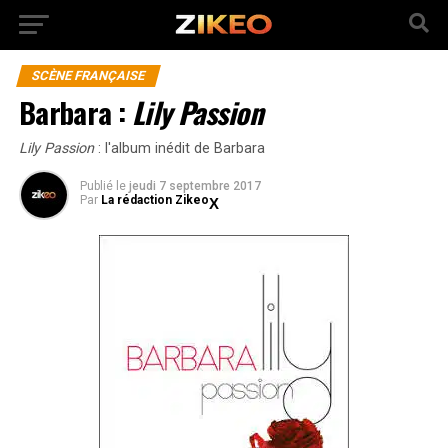
SCÈNE FRANÇAISE
Barbara :
Lily Passion
Lily Passion
: l'album inédit de Barbara
Publié
le
jeudi 7 septembre 2017
Par
La rédaction Zikeo