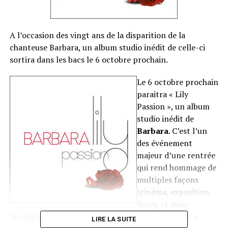
A l’occasion des vingt ans de la disparition de la
chanteuse Barbara, un album studio inédit de celle-ci
sortira dans les bacs le 6 octobre prochain.
Le 6 octobre prochain
paraitra « Lily
Passion », un album
studio inédit de
Barbara
. C’est l’un
des événement
majeur d’une rentrée
qui rend hommage de
multiples façons
(cinéma, exposition,
livres, et donc
musique) à cette immense chanteuse disparue il y a
LIRE LA SUITE