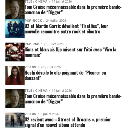
TÉLÉ / CINÉMA
14 juillet 2026
Tom Cruise méconnaissable dans la première bande-
annonce de “Digger”
POP-ROCK
24 juillet 2026
U2 et Martin Garrix dévoilent “Fireflies”, leur
nouvelle rencontre entre rock et électro
RAP-RNB
21 juillet 2026
Gims et Mauvais Djo misent sur l’été avec “Vive la
monnaie”
VIDEOS
21 juillet 2026
Hoshi dévoile le clip poignant de “Pleurer en
dansant”
TÉLÉ / CINÉMA
14 juillet 2026
Tom Cruise méconnaissable dans la première bande-
annonce de “Digger”
VIDEOS
8 juillet 2026
U2 revient avec « Street of Dreams », premier
signal d’un nouvel album attendu