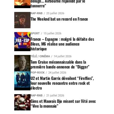
déluge… Airbourne répondit par le
tonnerre”
RAP-RNB
23 juillet 2026
The Weeknd bat un record en France
SPORT
15 juillet 2026
France – Espagne : malgré la défaite des
Bleus, M6 réalise une audience
historique
TÉLÉ / CINÉMA
14 juillet 2026
Tom Cruise méconnaissable dans la
première bande-annonce de “Digger”
POP-ROCK
24 juillet 2026
U2 et Martin Garrix dévoilent “Fireflies”,
leur nouvelle rencontre entre rock et
électro
RAP-RNB
21 juillet 2026
Gims et Mauvais Djo misent sur l’été avec
“Vive la monnaie”