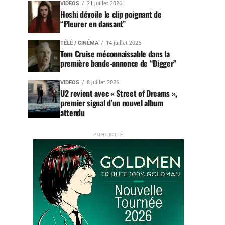
VIDEOS
21 juillet 2026
Hoshi dévoile le clip poignant de
“Pleurer en dansant”
TÉLÉ / CINÉMA
14 juillet 2026
Tom Cruise méconnaissable dans la
première bande-annonce de “Digger”
VIDEOS
8 juillet 2026
U2 revient avec « Street of Dreams »,
premier signal d’un nouvel album
attendu
PUBLICITÉ