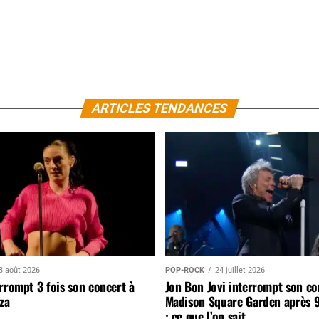
ARTICLES TENDANCES
3 août 2026
POP-ROCK
24 juillet 2026
rrompt 3 fois son concert à
Jon Bon Jovi interrompt son co
za
Madison Square Garden après 
: ce que l’on sait…