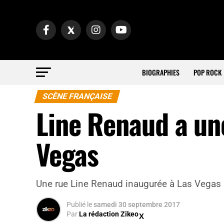
BIOGRAPHIES
POP ROCK
SCÈNE FRANÇAISE
Line Renaud a un
Vegas
Une rue Line Renaud inaugurée à Las Vegas
Publié
le
samedi 30 septembre 2017
Par
La rédaction Zikeo