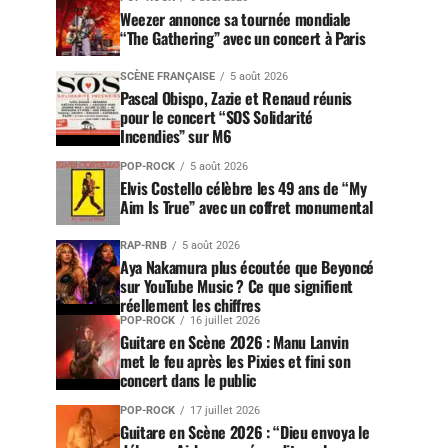
Weezer annonce sa tournée mondiale
“The Gathering” avec un concert à Paris
SCÈNE FRANÇAISE
5 août 2026
Pascal Obispo, Zazie et Renaud réunis
pour le concert “SOS Solidarité
Incendies” sur M6
POP-ROCK
5 août 2026
Elvis Costello célèbre les 49 ans de “My
Aim Is True” avec un coffret monumental
RAP-RNB
5 août 2026
Aya Nakamura plus écoutée que Beyoncé
sur YouTube Music ? Ce que signifient
réellement les chiffres
POP-ROCK
16 juillet 2026
Guitare en Scène 2026 : Manu Lanvin
met le feu après les Pixies et fini son
concert dans le public
POP-ROCK
17 juillet 2026
Guitare en Scène 2026 : “Dieu envoya le