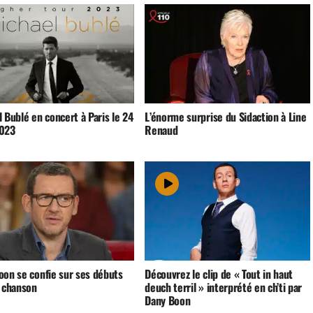
 Bublé en concert à Paris le 24
L’énorme surprise du Sidaction à Line
023
Renaud
oon se confie sur ses débuts
Découvrez le clip de « Tout in haut
a chanson
deuch terril » interprété en ch’ti par
Dany Boon