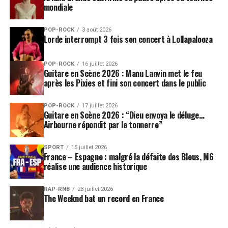
« LOVE » et aux difficultés rencontrées lors de sa
mondiale
confection. Ils expliquent notamment comment ils sont
parvenus à extraire certains instruments et effets
POP-ROCK
3 août 2026
Lorde interrompt 3 fois son concert à Lollapalooza
sonores, et insistent sur le fait qu’ils ont été encouragés
à expérimenter.
Contenu du DVD :
POP-ROCK
16 juillet 2026
Guitare en Scène 2026 : Manu Lanvin met le feu
« All Together Now », documentaire de 84 minutes.
après les Pixies et fini son concert dans le public
Bonus :
« Changing The Music » (22 minutes) – Comment les
POP-ROCK
17 juillet 2026
décisions de retravailler sur les bandes et de remixer les
Guitare en Scène 2026 : “Dieu envoya le déluge…
Airbourne répondit par le tonnerre”
Beatles ont été prises.
« Music In The Theatre » (9 minutes) – La conception du
son du spectacle « LOVE » et ses spécificités.
SPORT
15 juillet 2026
France – Espagne : malgré la défaite des Bleus, M6
« Making Love » (10 minutes) – Dans les coulisses de
réalise une audience historique
« LOVE » à travers l’exploration de tous les aspects
techniques du spectacle (de la direction artistique à
RAP-RNB
23 juillet 2026
The Weeknd bat un record en France
l’utilisation des voix des Beatles, en passant par les
costumes, les accessoires et les projections.