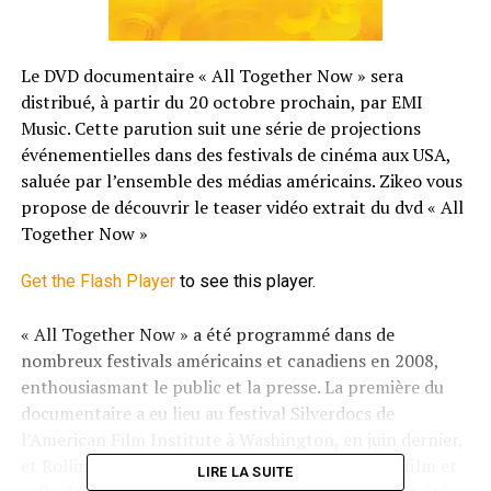
Le DVD documentaire « All Together Now » sera
distribué, à partir du 20 octobre prochain, par EMI
Music. Cette parution suit une série de projections
événementielles dans des festivals de cinéma aux USA,
saluée par l’ensemble des médias américains. Zikeo vous
propose de découvrir le teaser vidéo extrait du dvd « All
Together Now »
Get the Flash Player
to see this player.
« All Together Now » a été programmé dans de
nombreux festivals américains et canadiens en 2008,
enthousiasmant le public et la presse. La première du
documentaire a eu lieu au festival Silverdocs de
l’American Film Institute à Washington, en juin dernier,
et Rolling Stone a souligné la qualité visuelle du film et
LIRE LA SUITE