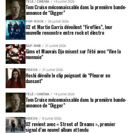
LES ALBUMS DES BEATLES SONT DISPONIBLES ICI
TÉLÉ / CINÉMA
14 juillet 2026
Tom Cruise méconnaissable dans la première bande-
annonce de “Digger”
SUJETS ASSOCIÉS:
RINGO STARR
ROLLING STONE
POP-ROCK
24 juillet 2026
THE BEATLES
U2 et Martin Garrix dévoilent “Fireflies”, leur
nouvelle rencontre entre rock et électro
RAP-RNB
21 juillet 2026
Gims et Mauvais Djo misent sur l’été avec “Vive la
monnaie”
VIDEOS
21 juillet 2026
Hoshi dévoile le clip poignant de “Pleurer en
dansant”
TÉLÉ / CINÉMA
14 juillet 2026
Tom Cruise méconnaissable dans la première bande-
annonce de “Digger”
VIDEOS
8 juillet 2026
U2 revient avec « Street of Dreams », premier
signal d’un nouvel album attendu