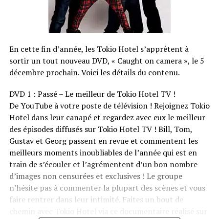
En cette fin d’année, les Tokio Hotel s’apprêtent à
sortir un tout nouveau DVD, « Caught on camera », le 5
décembre prochain. Voici les détails du contenu.
DVD 1 : Passé – Le meilleur de Tokio Hotel TV !
De YouTube à votre poste de télévision ! Rejoignez Tokio
Hotel dans leur canapé et regardez avec eux le meilleur
des épisodes diffusés sur Tokio Hotel TV ! Bill, Tom,
Gustav et Georg passent en revue et commentent les
meilleurs moments inoubliables de l’année qui est en
train de s’écouler et l’agrémentent d’un bon nombre
d’images non censurées et exclusives ! Le groupe
n’hésite pas à commenter la plupart des scènes et vous
faire rentrer dans leur intimité. Faites un bout de
chemin avec Tokio Hotel via ce documentaire réalisé sur