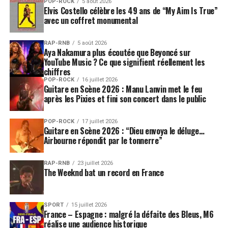
POP-ROCK
5 août 2026
Elvis Costello célèbre les 49 ans de “My Aim Is True”
avec un coffret monumental
RAP-RNB
5 août 2026
Aya Nakamura plus écoutée que Beyoncé sur
YouTube Music ? Ce que signifient réellement les
chiffres
POP-ROCK
16 juillet 2026
Guitare en Scène 2026 : Manu Lanvin met le feu
après les Pixies et fini son concert dans le public
POP-ROCK
17 juillet 2026
Guitare en Scène 2026 : “Dieu envoya le déluge…
Airbourne répondit par le tonnerre”
RAP-RNB
23 juillet 2026
The Weeknd bat un record en France
SPORT
15 juillet 2026
France – Espagne : malgré la défaite des Bleus, M6
réalise une audience historique