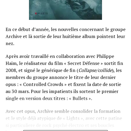
En ce début d’année, les nouvelles concernant le groupe
Archive et là sortie de leur huitième album pointent leur
nez.
Après avoir travaillé en collaboration avec Philippe
Haim, le réalisateur du film « Secret Défense » sortit fin
2008, et signé le générique de fin (
Collapse/collide
), les
membres du groupe annonce le titre de leur dernier
opus : « Controlled Crowds » et fixent la date de sortie
au 30 mars. Pour les impatients ils sortent le premier
single en version deux titres : « Bullets ».
Avec cet opus, Archive semble consolider la formation
et le style déjà atypique de « Lights », avec cette patine
si particuliere de rock psyché électro et ses boucles