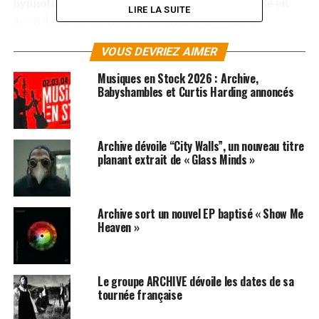
hypnotiques magnifiquement développées et mise en
LIRE LA SUITE
accord par Darius Keeler et Danny Griffiths, les
créateurs du groupe, au cours de ces 13 années.
VOUS DEVRIEZ AIMER
La sortie de « Controlled Crowds » (traduisez par « Les
Musiques en Stock 2026 : Archive,
foules contrôlées ») pourrait présager une tournée et le
Babyshambles et Curtis Harding annoncés
passage par quelques festivals près de chez vous. A
suivre…!
Archive dévoile “City Walls”, un nouveau titre
LES ALBUMS DU GROUPE ARCHIVE SONT
planant extrait de « Glass Minds »
DISPONIBLES ICI
SUJETS ASSOCIÉS:
ARCHIVE
DARIUS KEELER
Archive sort un nouvel EP baptisé « Show Me
Heaven »
Le groupe ARCHIVE dévoile les dates de sa
tournée française