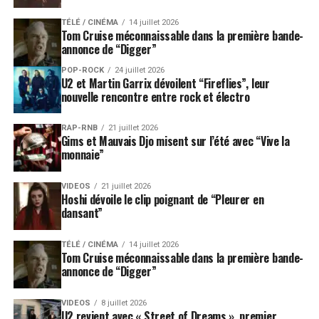
TÉLÉ / CINÉMA
14 juillet 2026
Tom Cruise méconnaissable dans la première bande-
annonce de “Digger”
POP-ROCK
24 juillet 2026
U2 et Martin Garrix dévoilent “Fireflies”, leur
nouvelle rencontre entre rock et électro
RAP-RNB
21 juillet 2026
Gims et Mauvais Djo misent sur l’été avec “Vive la
monnaie”
VIDEOS
21 juillet 2026
Hoshi dévoile le clip poignant de “Pleurer en
dansant”
TÉLÉ / CINÉMA
14 juillet 2026
Tom Cruise méconnaissable dans la première bande-
annonce de “Digger”
VIDEOS
8 juillet 2026
U2 revient avec « Street of Dreams », premier