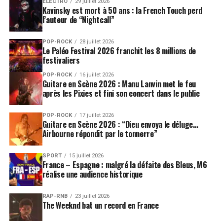
ÉLECTRO
29 juillet 2026
Kavinsky est mort à 50 ans : la French Touch perd
l’auteur de “Nightcall”
POP-ROCK
28 juillet 2026
Le Paléo Festival 2026 franchit les 8 millions de
festivaliers
POP-ROCK
16 juillet 2026
Guitare en Scène 2026 : Manu Lanvin met le feu
après les Pixies et fini son concert dans le public
POP-ROCK
17 juillet 2026
Guitare en Scène 2026 : “Dieu envoya le déluge…
Airbourne répondit par le tonnerre”
SPORT
15 juillet 2026
France – Espagne : malgré la défaite des Bleus, M6
réalise une audience historique
RAP-RNB
23 juillet 2026
The Weeknd bat un record en France