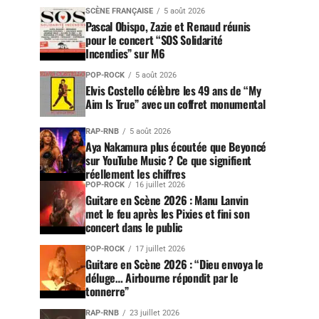
SCÈNE FRANÇAISE
5 août 2026
Pascal Obispo, Zazie et Renaud réunis
pour le concert “SOS Solidarité
Incendies” sur M6
POP-ROCK
5 août 2026
Elvis Costello célèbre les 49 ans de “My
Aim Is True” avec un coffret monumental
RAP-RNB
5 août 2026
Aya Nakamura plus écoutée que Beyoncé
sur YouTube Music ? Ce que signifient
réellement les chiffres
POP-ROCK
16 juillet 2026
Guitare en Scène 2026 : Manu Lanvin
met le feu après les Pixies et fini son
concert dans le public
POP-ROCK
17 juillet 2026
Guitare en Scène 2026 : “Dieu envoya le
déluge… Airbourne répondit par le
tonnerre”
RAP-RNB
23 juillet 2026