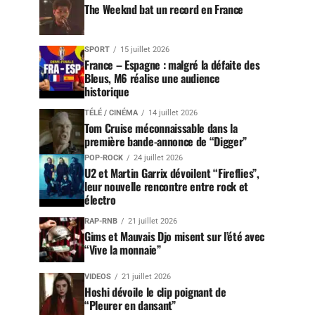
The Weeknd bat un record en France
SPORT
15 juillet 2026
France – Espagne : malgré la défaite des
Bleus, M6 réalise une audience
historique
TÉLÉ / CINÉMA
14 juillet 2026
Tom Cruise méconnaissable dans la
première bande-annonce de “Digger”
POP-ROCK
24 juillet 2026
U2 et Martin Garrix dévoilent “Fireflies”,
leur nouvelle rencontre entre rock et
électro
RAP-RNB
21 juillet 2026
Gims et Mauvais Djo misent sur l’été avec
“Vive la monnaie”
VIDEOS
21 juillet 2026
Hoshi dévoile le clip poignant de
“Pleurer en dansant”