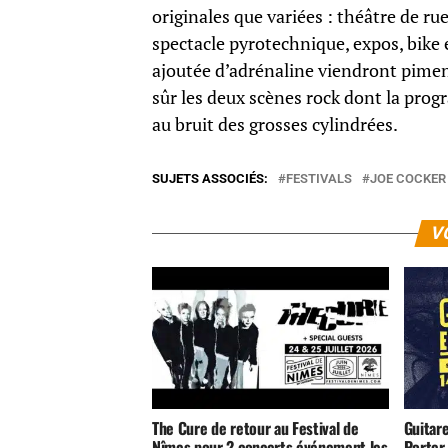
originales que variées : théâtre de rue
spectacle pyrotechnique, expos, bike e
ajoutée d’adrénaline viendront pimen
sûr les deux scènes rock dont la progr
au bruit des grosses cylindrées.
SUJETS ASSOCIÉS:
FESTIVALS
JOE COCKER
V
The Cure de retour au Festival de
Guitar
Nîmes pour 2 concerts événement les
Porter,