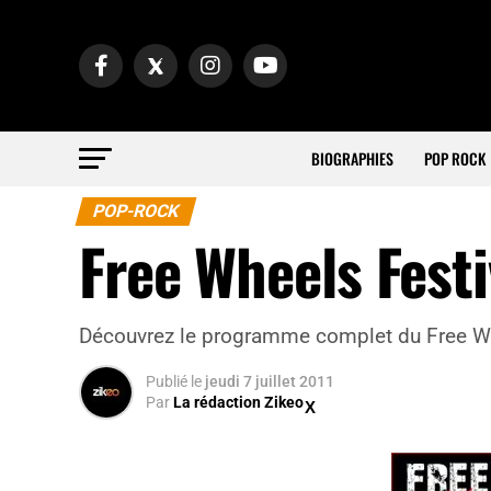
BIOGRAPHIES
POP ROCK
POP-ROCK
Free Wheels Festi
Découvrez le programme complet du Free Wh
Publié
le
jeudi 7 juillet 2011
Par
La rédaction Zikeo