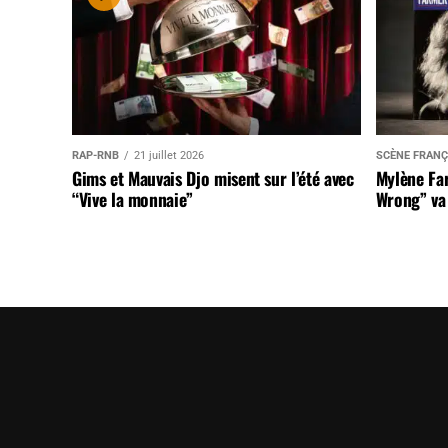
RAP-RNB
21 juillet 2026
SCÈNE FRANÇ
Gims et Mauvais Djo misent sur l’été avec
Mylène Far
“Vive la monnaie”
Wrong” va 