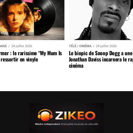
AISE
24 juillet 2026
TÉLÉ / CINÉMA
24 juillet 2026
mer : le rarissime “My Mum Is
Le biopic de Snoop Dogg a une 
ressortir en vinyle
Jonathan Daviss incarnera le r
cinéma