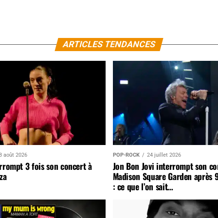
ARTICLES TENDANCES
3 août 2026
POP-ROCK
24 juillet 2026
rrompt 3 fois son concert à
Jon Bon Jovi interrompt son co
za
Madison Square Garden après 
: ce que l’on sait…