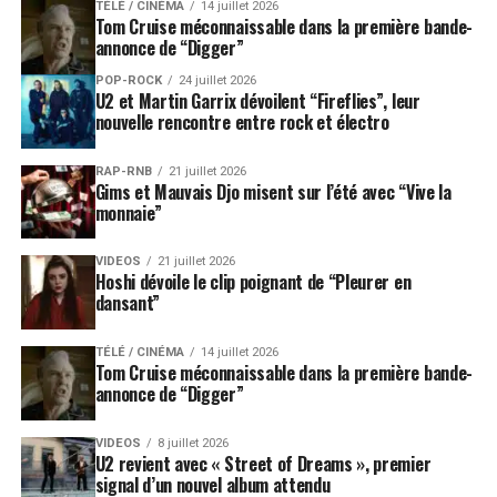
TÉLÉ / CINÉMA
14 juillet 2026
Tom Cruise méconnaissable dans la première bande-
annonce de “Digger”
POP-ROCK
24 juillet 2026
U2 et Martin Garrix dévoilent “Fireflies”, leur
nouvelle rencontre entre rock et électro
RAP-RNB
21 juillet 2026
Gims et Mauvais Djo misent sur l’été avec “Vive la
monnaie”
VIDEOS
21 juillet 2026
Hoshi dévoile le clip poignant de “Pleurer en
dansant”
TÉLÉ / CINÉMA
14 juillet 2026
Tom Cruise méconnaissable dans la première bande-
annonce de “Digger”
VIDEOS
8 juillet 2026
U2 revient avec « Street of Dreams », premier
signal d’un nouvel album attendu