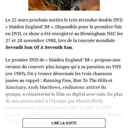
Le 25 mars prochain sortira le très attendue double DVD
« Maiden England ’88 ». Disponible pour la première fois
en DVD, ce show a été enregistré au Birmingham NEC les
27 et 28 novembre 1988, lors de la tournée mondiale
Seventh Son Of A Seventh Son
.
Le premier DVD de « Maiden England ’88 » propose une
version du concert plus longue qu’a sa parution en VHS
(en 1989). On y trouve désormais les trois chansons
jouées au rappel :
Running Free
,
Run To The Hills
et
Sanctuary
. Andy Matthews, réalisateur attitré du
groupe, a remasterisé le film en digital avec soin. En plus
du son stéréo mixé à l’époque par Martin Birch,
producteur de Iron Maiden de 1981 à 1993, le DVD
propose un nouveau mixage 5.1 réalisé par Kevin Shirley,
le producteur actuel du groupe. Le concert a été
LIRE LA SUITE