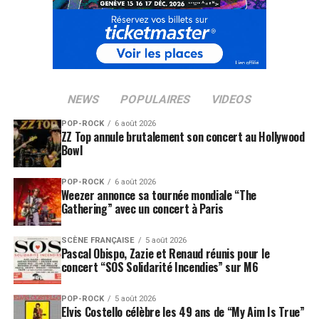
également disponible en double-CD, double-LP
(picture-disc en tirage limité) et téléchargement légal.
Une édition VHS+CD a été commercialisée en 2004, dans
le cadre de la série « Sound And Vision » d’EMI, mais à
cause d’un problème de place sur le support digital, le
NEWS
POPULAIRES
VIDEOS
CD comportait deux titres de moins que la VHS. Les
deux chansons,
Can I Play With Madness
et
Hallowed Be
POP-ROCK
6 août 2026
Thy Name
ZZ Top annule brutalement son concert au Hollywood
, figurent dans cette réédition 2013. Elles
Bowl
s’ajoutent aux trois mentionnées plus haut, et « Maiden
England ’88 », avec ces cinq inédits, propose donc une
POP-ROCK
6 août 2026
version fidèle au show de l’époque.
Weezer annonce sa tournée mondiale “The
Gathering” avec un concert à Paris
LES ALBUMS D’IRON MAIDEN SONT DISPONIBLES
ICI
SCÈNE FRANÇAISE
5 août 2026
Pascal Obispo, Zazie et Renaud réunis pour le
concert “SOS Solidarité Incendies” sur M6
SUJETS ASSOCIÉS:
BRUCE DICKINSON
IRON MAIDEN
MOTORHEAD
POP-ROCK
5 août 2026
Elvis Costello célèbre les 49 ans de “My Aim Is True”