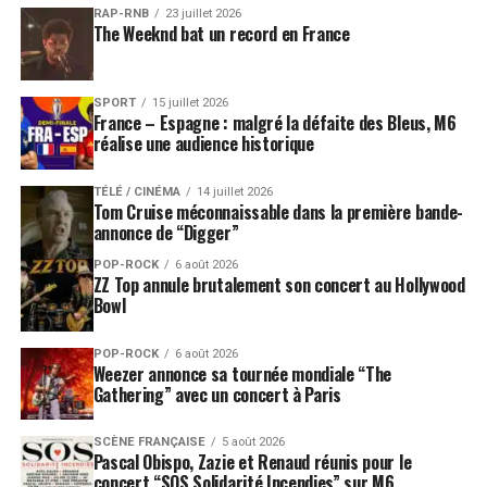
RAP-RNB
23 juillet 2026
The Weeknd bat un record en France
SPORT
15 juillet 2026
France – Espagne : malgré la défaite des Bleus, M6
réalise une audience historique
TÉLÉ / CINÉMA
14 juillet 2026
Tom Cruise méconnaissable dans la première bande-
annonce de “Digger”
POP-ROCK
6 août 2026
ZZ Top annule brutalement son concert au Hollywood
Bowl
POP-ROCK
6 août 2026
Weezer annonce sa tournée mondiale “The
Gathering” avec un concert à Paris
SCÈNE FRANÇAISE
5 août 2026
Pascal Obispo, Zazie et Renaud réunis pour le
concert “SOS Solidarité Incendies” sur M6