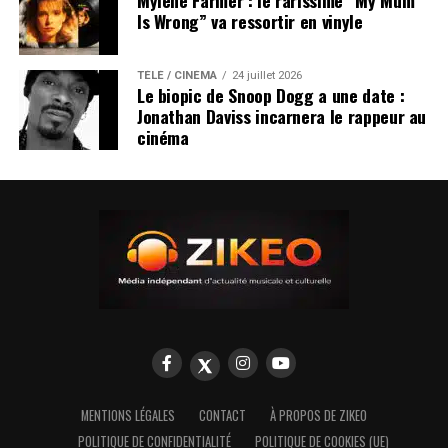
Mylène Farmer : le rarissime “My Mum
Is Wrong” va ressortir en vinyle
TÉLÉ / CINÉMA
24 juillet 2026
Le biopic de Snoop Dogg a une date :
Jonathan Daviss incarnera le rappeur au
cinéma
MENTIONS LÉGALES
CONTACT
À PROPOS DE ZIKEO
POLITIQUE DE CONFIDENTIALITÉ
POLITIQUE DE COOKIES (UE)