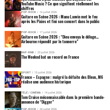
YouTube Music ? Ce que signifient réellement les
chiffres
POP-ROCK
16 juillet 2026
Guitare en Scène 2026 : Manu Lanvin met le feu
après les Pixies et fini son concert dans le public
POP-ROCK
17 juillet 2026
Guitare en Scène 2026 : “Dieu envoya le déluge…
Airbourne répondit par le tonnerre”
RAP-RNB
23 juillet 2026
The Weeknd bat un record en France
SPORT
15 juillet 2026
France – Espagne : malgré la défaite des Bleus, M6
réalise une audience historique
TÉLÉ / CINÉMA
14 juillet 2026
Tom Cruise méconnaissable dans la première bande-
annonce de “Digger”
POP-ROCK
24 juillet 2026