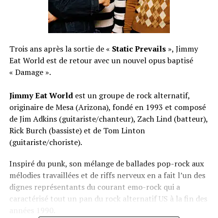
Trois ans après la sortie de «
Static Prevails
», Jimmy
Eat World est de retour avec un nouvel opus baptisé
« Damage ».
Jimmy Eat World
est un groupe de rock alternatif,
originaire de Mesa (Arizona), fondé en 1993 et composé
de Jim Adkins (guitariste/chanteur), Zach Lind (batteur),
Rick Burch (bassiste) et de Tom Linton
(guitariste/choriste).
Inspiré du punk, son mélange de ballades pop-rock aux
mélodies travaillées et de riffs nerveux en a fait l’un des
dignes représentants du courant emo-rock qui a
caractérisé tout un pan du rock alternatif US à la fin des
années 1990.