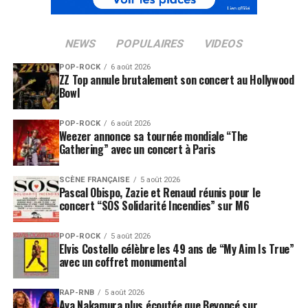
NEWS
POPULAIRES
VIDEOS
POP-ROCK
6 août 2026
ZZ Top annule brutalement son concert au Hollywood
Bowl
POP-ROCK
6 août 2026
Weezer annonce sa tournée mondiale “The
Gathering” avec un concert à Paris
SCÈNE FRANÇAISE
5 août 2026
Pascal Obispo, Zazie et Renaud réunis pour le
concert “SOS Solidarité Incendies” sur M6
POP-ROCK
5 août 2026
Elvis Costello célèbre les 49 ans de “My Aim Is True”
avec un coffret monumental
RAP-RNB
5 août 2026
Aya Nakamura plus écoutée que Beyoncé sur