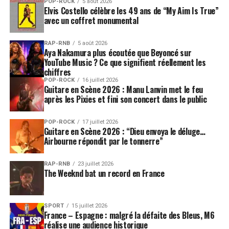
POP-ROCK
5 août 2026
Elvis Costello célèbre les 49 ans de “My Aim Is True”
avec un coffret monumental
RAP-RNB
5 août 2026
Aya Nakamura plus écoutée que Beyoncé sur
YouTube Music ? Ce que signifient réellement les
chiffres
POP-ROCK
16 juillet 2026
Guitare en Scène 2026 : Manu Lanvin met le feu
après les Pixies et fini son concert dans le public
POP-ROCK
17 juillet 2026
Guitare en Scène 2026 : “Dieu envoya le déluge…
Airbourne répondit par le tonnerre”
RAP-RNB
23 juillet 2026
The Weeknd bat un record en France
SPORT
15 juillet 2026
France – Espagne : malgré la défaite des Bleus, M6
réalise une audience historique