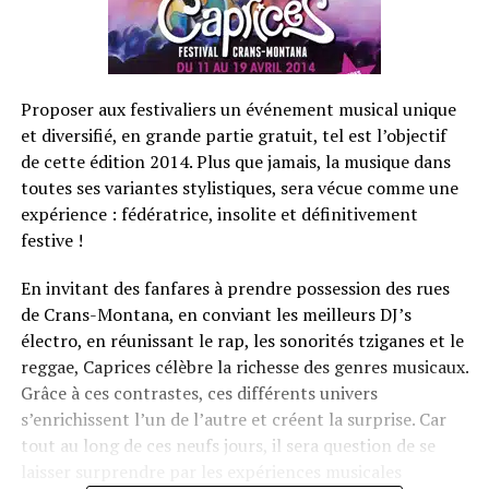
Proposer aux festivaliers un événement musical unique
et diversifié, en grande partie gratuit, tel est l’objectif
de cette édition 2014. Plus que jamais, la musique dans
toutes ses variantes stylistiques, sera vécue comme une
expérience : fédératrice, insolite et définitivement
festive !
En invitant des fanfares à prendre possession des rues
de Crans-Montana, en conviant les meilleurs DJ’s
électro, en réunissant le rap, les sonorités tziganes et le
reggae, Caprices célèbre la richesse des genres musicaux.
Grâce à ces contrastes, ces différents univers
s’enrichissent l’un de l’autre et créent la surprise. Car
tout au long de ces neufs jours, il sera question de se
laisser surprendre par les expériences musicales