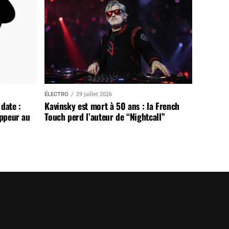
ÉLECTRO
29 juillet 2026
date :
Kavinsky est mort à 50 ans : la French
appeur au
Touch perd l’auteur de “Nightcall”