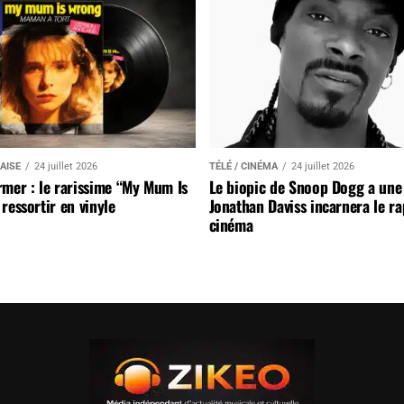
AISE
24 juillet 2026
TÉLÉ / CINÉMA
24 juillet 2026
mer : le rarissime “My Mum Is
Le biopic de Snoop Dogg a une 
ressortir en vinyle
Jonathan Daviss incarnera le r
cinéma