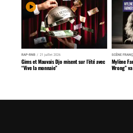
RAP-RNB
21 juillet 2026
SCÈNE FRANÇ
Gims et Mauvais Djo misent sur l’été avec
Mylène Far
“Vive la monnaie”
Wrong” va 