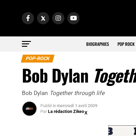
BIOGRAPHIES
POP ROCK
POP-ROCK
Bob Dylan
Togeth
Bob Dylan
Together through life
Publié
le
mercredi 1 avril 2009
Par
La rédaction Zikeo