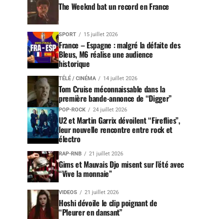
The Weeknd bat un record en France
SPORT
15 juillet 2026
France – Espagne : malgré la défaite des
Bleus, M6 réalise une audience
historique
TÉLÉ / CINÉMA
14 juillet 2026
Tom Cruise méconnaissable dans la
première bande-annonce de “Digger”
POP-ROCK
24 juillet 2026
U2 et Martin Garrix dévoilent “Fireflies”,
leur nouvelle rencontre entre rock et
électro
RAP-RNB
21 juillet 2026
Gims et Mauvais Djo misent sur l’été avec
“Vive la monnaie”
VIDEOS
21 juillet 2026
Hoshi dévoile le clip poignant de
“Pleurer en dansant”