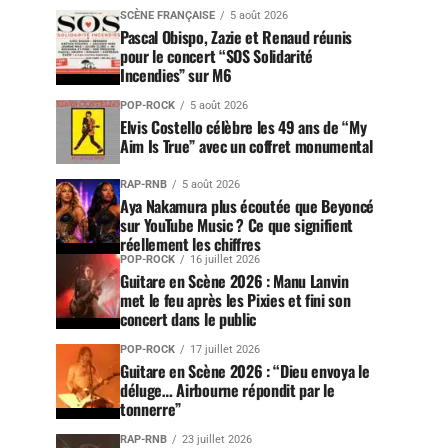
SCÈNE FRANÇAISE
5 août 2026
Pascal Obispo, Zazie et Renaud réunis
pour le concert “SOS Solidarité
Incendies” sur M6
POP-ROCK
5 août 2026
Elvis Costello célèbre les 49 ans de “My
Aim Is True” avec un coffret monumental
RAP-RNB
5 août 2026
Aya Nakamura plus écoutée que Beyoncé
sur YouTube Music ? Ce que signifient
réellement les chiffres
POP-ROCK
16 juillet 2026
Guitare en Scène 2026 : Manu Lanvin
met le feu après les Pixies et fini son
concert dans le public
POP-ROCK
17 juillet 2026
Guitare en Scène 2026 : “Dieu envoya le
déluge… Airbourne répondit par le
tonnerre”
RAP-RNB
23 juillet 2026