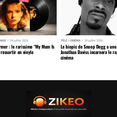
AISE
24 juillet 2026
TÉLÉ / CINÉMA
24 juillet 2026
mer : le rarissime “My Mum Is
Le biopic de Snoop Dogg a une 
ressortir en vinyle
Jonathan Daviss incarnera le r
cinéma