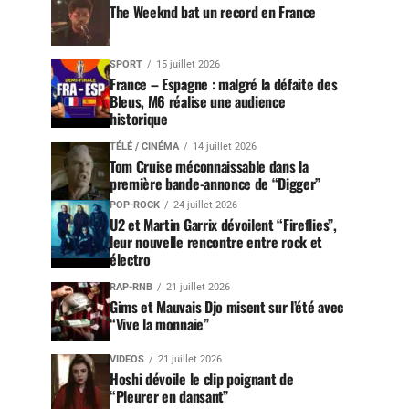
The Weeknd bat un record en France
SPORT
15 juillet 2026
France – Espagne : malgré la défaite des
Bleus, M6 réalise une audience
historique
TÉLÉ / CINÉMA
14 juillet 2026
Tom Cruise méconnaissable dans la
première bande-annonce de “Digger”
POP-ROCK
24 juillet 2026
U2 et Martin Garrix dévoilent “Fireflies”,
leur nouvelle rencontre entre rock et
électro
RAP-RNB
21 juillet 2026
Gims et Mauvais Djo misent sur l’été avec
“Vive la monnaie”
VIDEOS
21 juillet 2026
Hoshi dévoile le clip poignant de
“Pleurer en dansant”