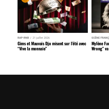
RAP-RNB
21 juillet 2026
SCÈNE FRANÇ
Gims et Mauvais Djo misent sur l’été avec
Mylène Far
“Vive la monnaie”
Wrong” va 