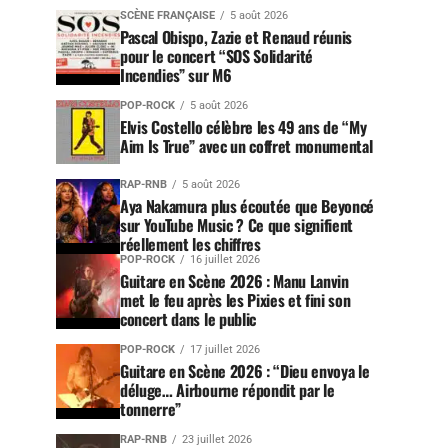
SCÈNE FRANÇAISE
5 août 2026
Pascal Obispo, Zazie et Renaud réunis
pour le concert “SOS Solidarité
Incendies” sur M6
POP-ROCK
5 août 2026
Elvis Costello célèbre les 49 ans de “My
Aim Is True” avec un coffret monumental
RAP-RNB
5 août 2026
Aya Nakamura plus écoutée que Beyoncé
sur YouTube Music ? Ce que signifient
réellement les chiffres
POP-ROCK
16 juillet 2026
Guitare en Scène 2026 : Manu Lanvin
met le feu après les Pixies et fini son
concert dans le public
POP-ROCK
17 juillet 2026
Guitare en Scène 2026 : “Dieu envoya le
déluge… Airbourne répondit par le
tonnerre”
RAP-RNB
23 juillet 2026