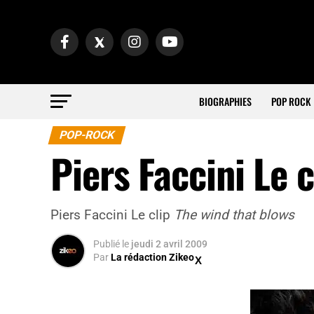
BIOGRAPHIES
POP ROCK
POP-ROCK
Piers Faccini Le 
Piers Faccini Le clip
The wind that blows
Publié
le
jeudi 2 avril 2009
Par
La rédaction Zikeo