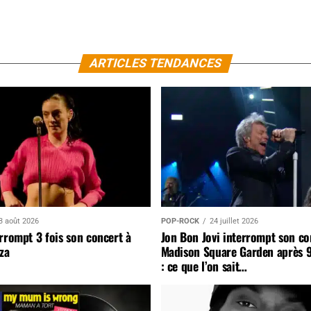
ARTICLES TENDANCES
3 août 2026
POP-ROCK
24 juillet 2026
rrompt 3 fois son concert à
Jon Bon Jovi interrompt son co
za
Madison Square Garden après 
: ce que l’on sait…