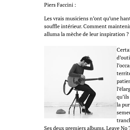
Piers Faccini :
Les vrais musiciens n’ont qu’une hantis
souffle intérieur. Comment maintenir 
alluma la mèche de leur inspiration ?
Certa
d’out
l’occa
territ
patie
l’élar
qu’il
la pur
semeu
tranc
Ses deux premiers albums, Leave No T