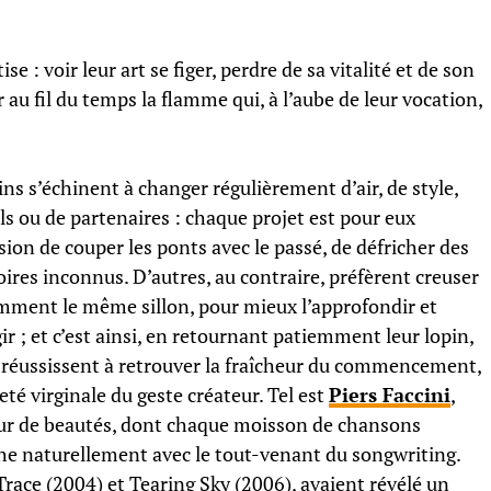
e : voir leur art se figer, perdre de sa vitalité et de son
au fil du temps la flamme qui, à l’aube de leur vocation,
ins s’échinent à changer régulièrement d’air, de style,
ils ou de partenaires : chaque projet est pour eux
sion de couper les ponts avec le passé, de défricher des
oires inconnus. D’autres, au contraire, préfèrent creuser
mment le même sillon, pour mieux l’approfondir et
gir ; et c’est ainsi, en retournant patiemment leur lopin,
s réussissent à retrouver la fraîcheur du commencement,
eté virginale du geste créateur. Tel est
Piers Faccini
,
r de beautés, dont chaque moisson de chansons
he naturellement avec le tout-venant du songwriting.
race (2004) et Tearing Sky (2006), avaient révélé un