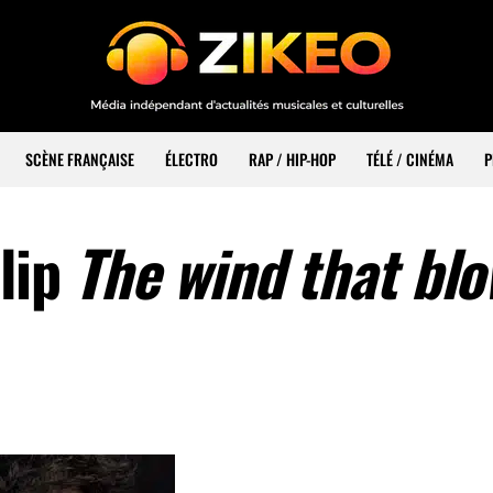
SCÈNE FRANÇAISE
ÉLECTRO
RAP / HIP-HOP
TÉLÉ / CINÉMA
P
clip
The wind that bl