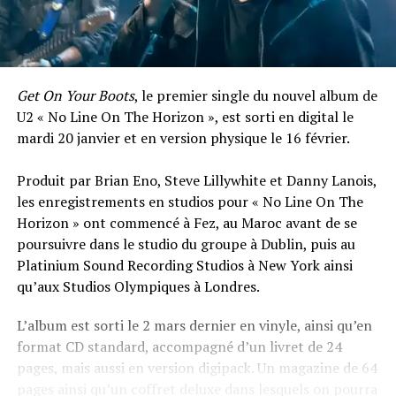
Get On Your Boots
, le premier single du nouvel album de
U2 « No Line On The Horizon », est sorti en digital le
mardi 20 janvier et en version physique le 16 février.
Produit par Brian Eno, Steve Lillywhite et Danny Lanois,
les enregistrements en studios pour « No Line On The
Horizon » ont commencé à Fez, au Maroc avant de se
poursuivre dans le studio du groupe à Dublin, puis au
Platinium Sound Recording Studios à New York ainsi
qu’aux Studios Olympiques à Londres.
L’album est sorti le 2 mars dernier en vinyle, ainsi qu’en
format CD standard, accompagné d’un livret de 24
pages, mais aussi en version digipack. Un magazine de 64
pages ainsi qu’un coffret deluxe dans lesquels on pourra