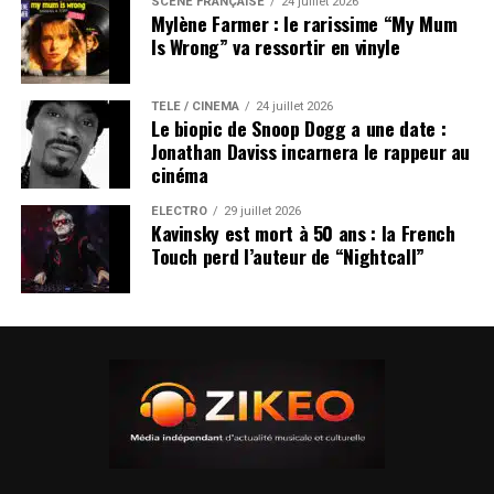
SCÈNE FRANÇAISE
24 juillet 2026
Mylène Farmer : le rarissime “My Mum
Is Wrong” va ressortir en vinyle
TÉLÉ / CINÉMA
24 juillet 2026
Le biopic de Snoop Dogg a une date :
Jonathan Daviss incarnera le rappeur au
cinéma
ÉLECTRO
29 juillet 2026
Kavinsky est mort à 50 ans : la French
Touch perd l’auteur de “Nightcall”