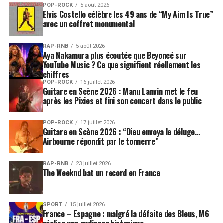
POP-ROCK
5 août 2026
Elvis Costello célèbre les 49 ans de “My Aim Is True”
avec un coffret monumental
RAP-RNB
5 août 2026
Aya Nakamura plus écoutée que Beyoncé sur
YouTube Music ? Ce que signifient réellement les
chiffres
POP-ROCK
16 juillet 2026
Guitare en Scène 2026 : Manu Lanvin met le feu
après les Pixies et fini son concert dans le public
POP-ROCK
17 juillet 2026
Guitare en Scène 2026 : “Dieu envoya le déluge…
Airbourne répondit par le tonnerre”
RAP-RNB
23 juillet 2026
The Weeknd bat un record en France
SPORT
15 juillet 2026
France – Espagne : malgré la défaite des Bleus, M6