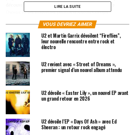
découvrir le groupe en conversation avec l’artiste
LIRE LA SUITE
Owens et les nouvelles photos d’Anton Corbjin
sont également disponibles.
VOUS DEVRIEZ AIMER
Le digipack et les coffrets deluxe seront agrémentés
U2 et Martin Garrix dévoilent “Fireflies”,
d’un livret plus complet et d’un lien permettant
leur nouvelle rencontre entre rock et
électro
d’accéder au film « Linear » accompagnant l’album et
réalisé par Anton Corbijn. Les informations complètes
sur les différents formats disponibles sont détaillées sur
U2 revient avec « Street of Dreams »,
le site
http://www.u2.com
premier signal d’un nouvel album attendu
Le visuel de l’album illustre la rencontre entre la terre
et la mer par l’artiste et photographe japonais, Hiroshi
U2 dévoile « Easter Lily », un nouvel EP avant
Sugimoto.
un grand retour en 2026
LES ALBUMS DE U2 SONT DISPONIBLES ICI
U2 dévoile l’EP « Days Of Ash » avec Ed
SUJETS ASSOCIÉS:
BRIAN ENO
U2
Sheeran : un retour rock engagé