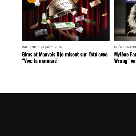
RAP-RNB
21 juillet 2026
SCÈNE FRANÇ
Gims et Mauvais Djo misent sur l’été avec
Mylène Far
“Vive la monnaie”
Wrong” va 