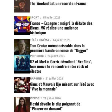
The Weeknd bat un record en France
SPORT
15 juillet 2026
France – Espagne : malgré la défaite des
Bleus, M6 réalise une audience
historique
TÉLÉ / CINÉMA
14 juillet 2026
Tom Cruise méconnaissable dans la
première bande-annonce de “Digger”
POP-ROCK
24 juillet 2026
U2 et Martin Garrix dévoilent “Fireflies”,
leur nouvelle rencontre entre rock et
électro
RAP-RNB
21 juillet 2026
Gims et Mauvais Djo misent sur l’été avec
“Vive la monnaie”
VIDEOS
21 juillet 2026
Hoshi dévoile le clip poignant de
“Pleurer en dansant”