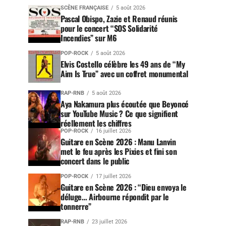
SCÈNE FRANÇAISE
5 août 2026
Pascal Obispo, Zazie et Renaud réunis
pour le concert “SOS Solidarité
Incendies” sur M6
POP-ROCK
5 août 2026
Elvis Costello célèbre les 49 ans de “My
Aim Is True” avec un coffret monumental
RAP-RNB
5 août 2026
Aya Nakamura plus écoutée que Beyoncé
sur YouTube Music ? Ce que signifient
réellement les chiffres
POP-ROCK
16 juillet 2026
Guitare en Scène 2026 : Manu Lanvin
met le feu après les Pixies et fini son
concert dans le public
POP-ROCK
17 juillet 2026
Guitare en Scène 2026 : “Dieu envoya le
déluge… Airbourne répondit par le
tonnerre”
RAP-RNB
23 juillet 2026