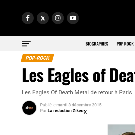
BIOGRAPHIES
POP ROCK
POP-ROCK
Les Eagles of De
Les Eagles Of Death Metal de retour à Paris
Publié
le
mardi 8 décembre 2015
Par
La rédaction Zikeo