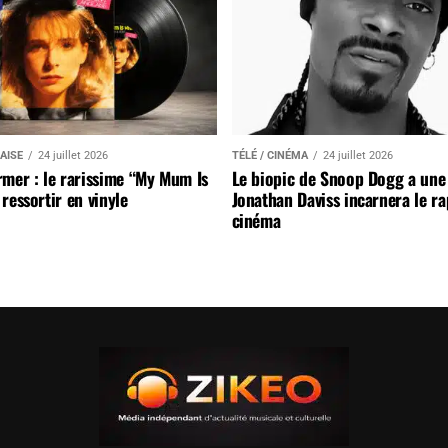
AISE
24 juillet 2026
TÉLÉ / CINÉMA
24 juillet 2026
mer : le rarissime “My Mum Is
Le biopic de Snoop Dogg a une 
ressortir en vinyle
Jonathan Daviss incarnera le r
cinéma