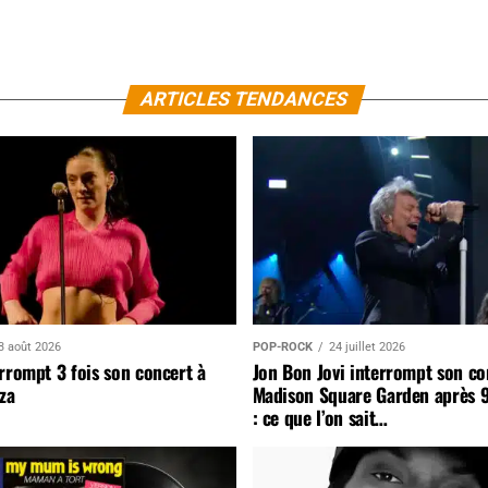
ARTICLES TENDANCES
3 août 2026
POP-ROCK
24 juillet 2026
rrompt 3 fois son concert à
Jon Bon Jovi interrompt son co
za
Madison Square Garden après 
: ce que l’on sait…