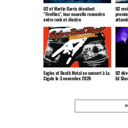
U2 et Martin Garrix dévoilent
U2 revi
“Fireflies”, leur nouvelle rencontre
premie
entre rock et électro
attend
Eagles of Death Metal en concert à La
U2 dévo
Cigale le 3 novembre 2026
Ed She
P