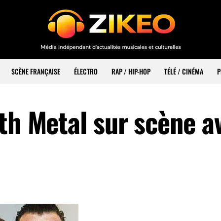
SCÈNE FRANÇAISE
ÉLECTRO
RAP / HIP-HOP
TÉLÉ / CINÉMA
P
ath Metal sur scène a