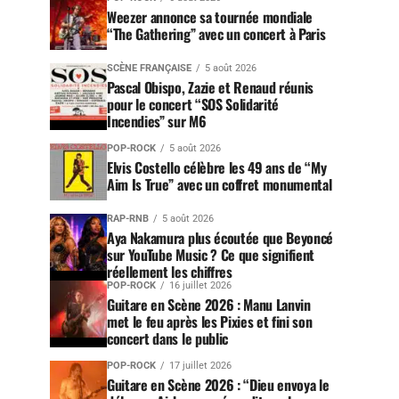
Weezer annonce sa tournée mondiale
“The Gathering” avec un concert à Paris
SCÈNE FRANÇAISE
5 août 2026
Pascal Obispo, Zazie et Renaud réunis
pour le concert “SOS Solidarité
Incendies” sur M6
POP-ROCK
5 août 2026
Elvis Costello célèbre les 49 ans de “My
Aim Is True” avec un coffret monumental
RAP-RNB
5 août 2026
Aya Nakamura plus écoutée que Beyoncé
sur YouTube Music ? Ce que signifient
réellement les chiffres
POP-ROCK
16 juillet 2026
Guitare en Scène 2026 : Manu Lanvin
met le feu après les Pixies et fini son
concert dans le public
POP-ROCK
17 juillet 2026
Guitare en Scène 2026 : “Dieu envoya le