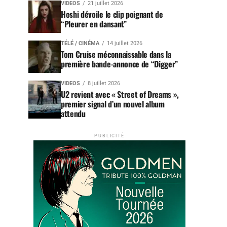
VIDEOS
21 juillet 2026
Hoshi dévoile le clip poignant de
“Pleurer en dansant”
TÉLÉ / CINÉMA
14 juillet 2026
Tom Cruise méconnaissable dans la
première bande-annonce de “Digger”
VIDEOS
8 juillet 2026
U2 revient avec « Street of Dreams »,
premier signal d’un nouvel album
attendu
PUBLICITÉ