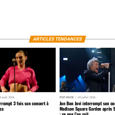
ARTICLES TENDANCES
3 août 2026
POP-ROCK
24 juillet 2026
rrompt 3 fois son concert à
Jon Bon Jovi interrompt son co
za
Madison Square Garden après 
: ce que l’on sait…