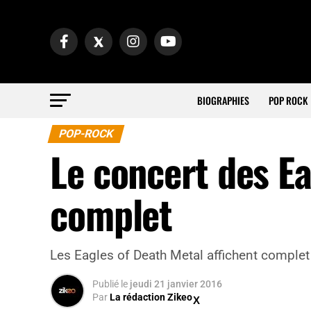
BIOGRAPHIES
POP ROCK
POP-ROCK
Le concert des Ea
complet
Les Eagles of Death Metal affichent comple
Publié
le
jeudi 21 janvier 2016
Par
La rédaction Zikeo