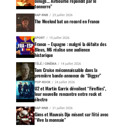
déluge… Airbourne répondit par le
tonnerre”
RAP-RNB
23 juillet 2026
The Weeknd bat un record en France
SPORT
15 juillet 2026
France – Espagne : malgré la défaite des
Bleus, M6 réalise une audience
historique
TÉLÉ / CINÉMA
14 juillet 2026
Tom Cruise méconnaissable dans la
première bande-annonce de “Digger”
POP-ROCK
24 juillet 2026
U2 et Martin Garrix dévoilent “Fireflies”,
leur nouvelle rencontre entre rock et
électro
RAP-RNB
21 juillet 2026
Gims et Mauvais Djo misent sur l’été avec
“Vive la monnaie”