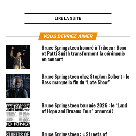
LIRE LA SUITE
VOUS DEVRIEZ AIMER
Bruce Springsteen honoré à Tribeca : Bono
et Patti Smith transforment la cérémonie
en concert
Bruce Springsteen chez Stephen Colbert : le
Boss marque la fin du “Late Show”
Bruce Springsteen tournée 2026 : le “Land
of Hope and Dreams Tour” annoncé !
SUJETS ASSOCIÉS:
BRUCE SPRINGSTEEN
Bruce Springsteen : « Streets of