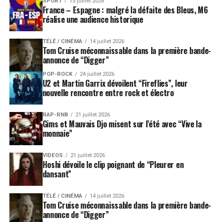
SPORT
15 juillet 2026
France – Espagne : malgré la défaite des Bleus, M6
réalise une audience historique
TÉLÉ / CINÉMA
14 juillet 2026
Tom Cruise méconnaissable dans la première bande-
annonce de “Digger”
POP-ROCK
24 juillet 2026
U2 et Martin Garrix dévoilent “Fireflies”, leur
nouvelle rencontre entre rock et électro
RAP-RNB
21 juillet 2026
Gims et Mauvais Djo misent sur l’été avec “Vive la
monnaie”
VIDEOS
21 juillet 2026
Hoshi dévoile le clip poignant de “Pleurer en
dansant”
TÉLÉ / CINÉMA
14 juillet 2026
Tom Cruise méconnaissable dans la première bande-
annonce de “Digger”