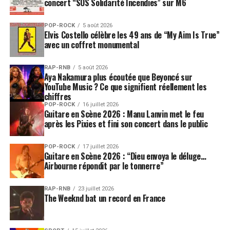
concert “SOS Solidarité Incendies” sur M6
POP-ROCK
5 août 2026
Elvis Costello célèbre les 49 ans de “My Aim Is True”
avec un coffret monumental
RAP-RNB
5 août 2026
Aya Nakamura plus écoutée que Beyoncé sur
YouTube Music ? Ce que signifient réellement les
chiffres
POP-ROCK
16 juillet 2026
Guitare en Scène 2026 : Manu Lanvin met le feu
après les Pixies et fini son concert dans le public
POP-ROCK
17 juillet 2026
Guitare en Scène 2026 : “Dieu envoya le déluge…
Airbourne répondit par le tonnerre”
RAP-RNB
23 juillet 2026
The Weeknd bat un record en France