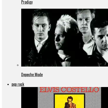
Prodigy
Depeche Mode
pop rock