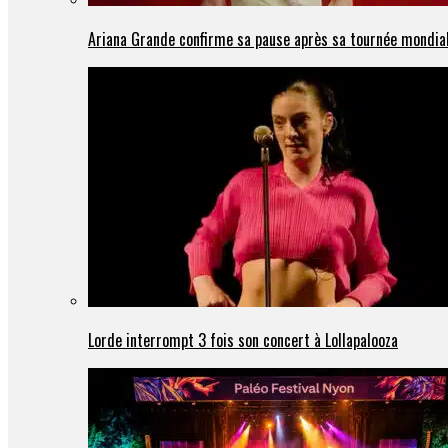
Ariana Grande confirme sa pause après sa tournée mondia
Lorde interrompt 3 fois son concert à Lollapalooza