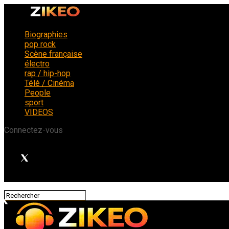
Biographies
pop rock
Scène française
électro
rap / hip-hop
Télé / Cinéma
People
sport
VIDEOS
Connectez-vous