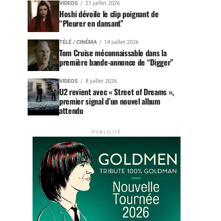
VIDEOS
21 juillet 2026
Hoshi dévoile le clip poignant de
“Pleurer en dansant”
TÉLÉ / CINÉMA
14 juillet 2026
Tom Cruise méconnaissable dans la
première bande-annonce de “Digger”
VIDEOS
8 juillet 2026
U2 revient avec « Street of Dreams »,
premier signal d’un nouvel album
attendu
PUBLICITÉ