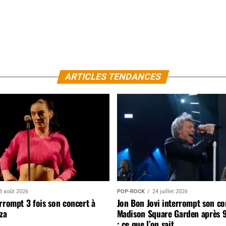
ARTICLES TENDANCES
3 août 2026
POP-ROCK
24 juillet 2026
rrompt 3 fois son concert à
Jon Bon Jovi interrompt son co
za
Madison Square Garden après 
: ce que l’on sait…