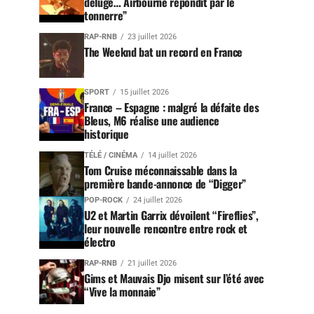
déluge… Airbourne répondit par le
tonnerre”
RAP-RNB
23 juillet 2026
The Weeknd bat un record en France
SPORT
15 juillet 2026
France – Espagne : malgré la défaite des
Bleus, M6 réalise une audience
historique
TÉLÉ / CINÉMA
14 juillet 2026
Tom Cruise méconnaissable dans la
première bande-annonce de “Digger”
POP-ROCK
24 juillet 2026
U2 et Martin Garrix dévoilent “Fireflies”,
leur nouvelle rencontre entre rock et
électro
RAP-RNB
21 juillet 2026
Gims et Mauvais Djo misent sur l’été avec
“Vive la monnaie”