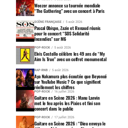
Weezer annonce sa tournée mondiale
“The Gathering” avec un concert à Paris
SCÈNE FRANÇAISE
5 août 2026
Pascal Obispo, Zazie et Renaud réunis
pour le concert “SOS Solidarité
Incendies” sur M6
POP-ROCK
5 août 2026
Elvis Costello célèbre les 49 ans de “My
Aim Is True” avec un coffret monumental
RAP-RNB
5 août 2026
Aya Nakamura plus écoutée que Beyoncé
sur YouTube Music ? Ce que signifient
réellement les chiffres
POP-ROCK
16 juillet 2026
Guitare en Scène 2026 : Manu Lanvin
met le feu après les Pixies et fini son
concert dans le public
POP-ROCK
17 juillet 2026
Guitare en Scène 2026 : “Dieu envoya le