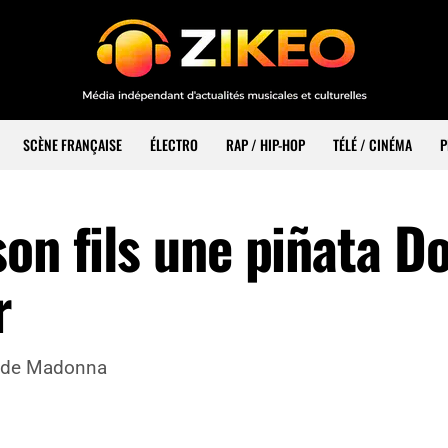
SCÈNE FRANÇAISE
ÉLECTRO
RAP / HIP-HOP
TÉLÉ / CINÉMA
P
on fils une piñata D
r
ls de Madonna