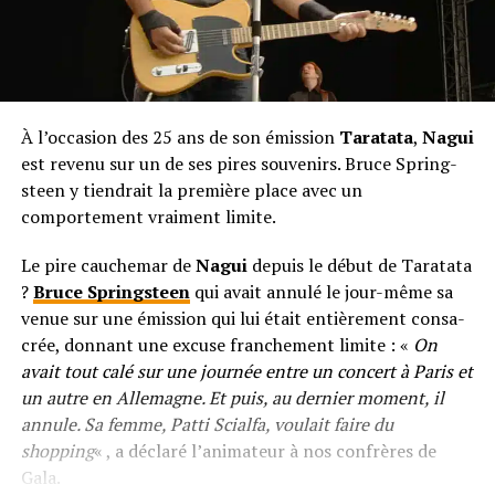
À l’oc­ca­sion des 25 ans de son émis­sion
Tara­tata
,
Nagui
est revenu sur un de ses pires souvenirs. Bruce Spring­
steen y tiendrait la première place avec un
comportement vraiment limite.
Le pire cauchemar de
Nagui
depuis le début de Taratata
?
Bruce Springsteen
qui avait annulé le jour-même sa
venue sur une émission qui lui était entiè­re­ment consa­
crée, donnant une excuse franchement limite : «
On
avait tout calé sur une journée entre un concert à Paris et
un autre en Allemagne. Et puis, au dernier moment, il
annule. Sa femme, Patti Scialfa, voulait faire du
shopping
« , a déclaré l’animateur à nos confrères de
Gala.