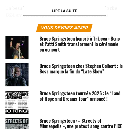
Un beau geste d’amour de l’interprète de
Born in the
LIRE LA SUITE
USA
envers son épouse, mais un manque total de
respect envers le présentateur vedette de France 2 et
VOUS DEVRIEZ AIMER
ses équipes.
Bruce Springsteen honoré à Tribeca : Bono
LES ALBUMS DE BRUCE SPRINGSTEEN SONT
et Patti Smith transforment la cérémonie
DISPONIBLES SUR
AMAZON
en concert
SUJETS ASSOCIÉS:
BRUCE SPRINGSTEEN
NAGUI
PATTI SCIALFA
TARATATA
Bruce Springsteen chez Stephen Colbert : le
Boss marque la fin du “Late Show”
Bruce Springsteen tournée 2026 : le “Land
of Hope and Dreams Tour” annoncé !
Bruce Springsteen : « Streets of
Minneapolis », une protest song contre l’ICE