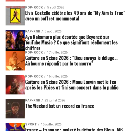
POP-ROCK
5 août 2026
Elvis Costello célèbre les 49 ans de “My Aim Is True”
avec un coffret monumental
RAP-RNB
5 août 2026
Aya Nakamura plus écoutée que Beyoncé sur
YouTube Music ? Ce que signifient réellement les
chiffres
POP-ROCK
17 juillet 2026
Guitare en Scène 2026 : “Dieu envoya le déluge…
Airbourne répondit par le tonnerre”
POP-ROCK
16 juillet 2026
Guitare en Scène 2026 : Manu Lanvin met le feu
après les Pixies et fini son concert dans le public
RAP-RNB
23 juillet 2026
The Weeknd bat un record en France
SPORT
15 juillet 2026
France – Espagne : malgré la défaite des Bleus, M6