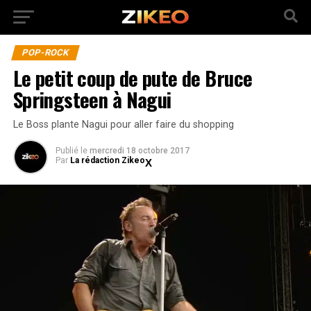
POP-ROCK
Le petit coup de pute de Bruce
Springsteen à Nagui
Le Boss plante Nagui pour aller faire du shopping
Publié
le
mercredi 18 octobre 2017
Par
La rédaction Zikeo