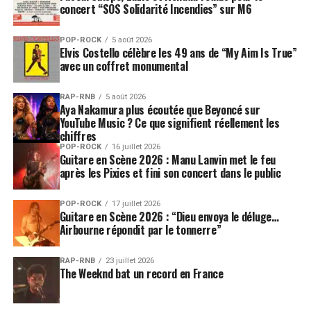
concerts prévus à Élysée Montmartre les 2 juin et 14
concert “SOS Solidarité Incendies” sur M6
juin
2026
affichent déjà complet, preuve de
l’engouement intact autour de la formation belge après
POP-ROCK
5 août 2026
Elvis Costello célèbre les 49 ans de “My Aim Is True”
tant d’années d’absence discographique.
avec un coffret monumental
Face à cette demande massive,
une date
supplémentaire a été annoncée à Olympia le 15
RAP-RNB
5 août 2026
Aya Nakamura plus écoutée que Beyoncé sur
octobre 2026
,
tandis qu’une autre représentation le
YouTube Music ? Ce que signifient réellement les
14 octobre est déjà sold out
. Un véritable exploit pour
chiffres
un groupe qui n’avait plus sorti d’album studio depuis
POP-ROCK
16 juillet 2026
Guitare en Scène 2026 : Manu Lanvin met le feu
dix-sept ans.
après les Pixies et fini son concert dans le public
Cette tournée française s’annonce comme l’un des
POP-ROCK
17 juillet 2026
grands événements rock de l’année 2026. Les premiers
Guitare en Scène 2026 : “Dieu envoya le déluge…
Airbourne répondit par le tonnerre”
retours autour des performances live évoquent un
groupe plus intense, plus libre et plus habité que jamais.
Ghinzu semble avoir transformé ces longues années
RAP-RNB
23 juillet 2026
The Weeknd bat un record en France
de silence en carburant créatif
.