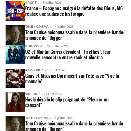
Un retour majeur pour le rock
SPORT
15 juillet 2026
France – Espagne : malgré la défaite des Bleus, M6
alternatif européen
réalise une audience historique
Dans un paysage musical souvent dominé par les
TÉLÉ / CINÉMA
14 juillet 2026
Tom Cruise méconnaissable dans la première bande-
productions calibrées et les sorties ultra-rapides, le
annonce de “Digger”
retour de Ghinzu fait figure d’exception précieuse.
Le
groupe belge prend le contre-pied de l’immédiateté
POP-ROCK
24 juillet 2026
U2 et Martin Garrix dévoilent “Fireflies”, leur
actuelle avec une œuvre pensée sur le temps long
,
nouvelle rencontre entre rock et électro
façonnée dans le détail et nourrie d’années de réflexion
artistique.
RAP-RNB
21 juillet 2026
Gims et Mauvais Djo misent sur l’été avec “Vive la
monnaie”
Forever
illustre parfaitement cette démarche. Le
morceau refuse les structures évidentes pour privilégier
une montée émotionnelle progressive, presque
VIDEOS
21 juillet 2026
Hoshi dévoile le clip poignant de “Pleurer en
organique. Une approche rare aujourd’hui, qui rappelle
dansant”
pourquoi
Ghinzu a toujours occupé une place à part
dans le rock européen
.
TÉLÉ / CINÉMA
14 juillet 2026
Tom Cruise méconnaissable dans la première bande-
annonce de “Digger”
À l’approche de la sortie de «
W.O.W.A
», l’excitation ne