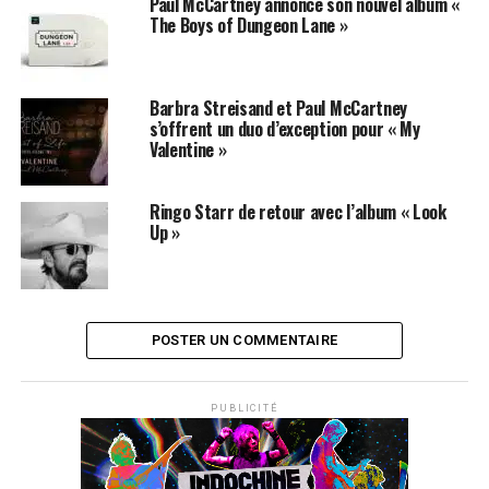
Paul McCartney annonce son nouvel album «
The Boys of Dungeon Lane »
Barbra Streisand et Paul McCartney
s’offrent un duo d’exception pour « My
RÉSERVER VOS BILLETS
Valentine »
SUJETS ASSOCIÉS:
JOHN LENNON
PAUL MCCARTNEY
THE BEATLES
Ringo Starr de retour avec l’album « Look
Up »
POSTER UN COMMENTAIRE
PUBLICITÉ