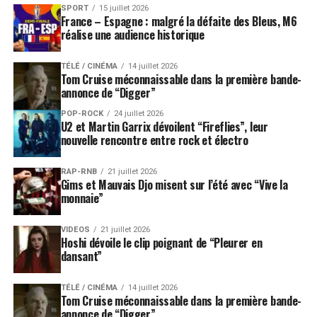
SPORT
15 juillet 2026
France – Espagne : malgré la défaite des Bleus, M6
réalise une audience historique
TÉLÉ / CINÉMA
14 juillet 2026
Tom Cruise méconnaissable dans la première bande-
annonce de “Digger”
POP-ROCK
24 juillet 2026
U2 et Martin Garrix dévoilent “Fireflies”, leur
nouvelle rencontre entre rock et électro
RAP-RNB
21 juillet 2026
Gims et Mauvais Djo misent sur l’été avec “Vive la
monnaie”
VIDEOS
21 juillet 2026
Hoshi dévoile le clip poignant de “Pleurer en
dansant”
TÉLÉ / CINÉMA
14 juillet 2026
Tom Cruise méconnaissable dans la première bande-
annonce de “Digger”