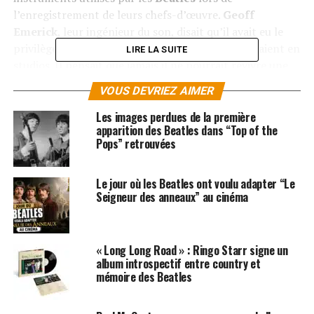
l’enregistrement de leurs chefs-d’œuvre.
Geoff
Emerick
, leur ingénieur du son, disait qu’il avait eu le
privilège d’assister à la magie que les Beatles créaient en
LIRE LA SUITE
studios. Il pensait que jamais il ne pourrait revivre une
telle expérience. En travaillant avec les Analogues, il a
VOUS DEVRIEZ AIMER
été stupéfait de ressentir les mêmes sentiments plus de
cinquante ans plus tard.
Les images perdues de la première
apparition des Beatles dans “Top of the
Pops” retrouvées
La tournée du groupe affiche complet presque partout,
notamment en Allemagne et en Hollande où ils
joueront deux jours consécutifs au
Ziggo Dome
! Nous
Le jour où les Beatles ont voulu adapter “Le
Seigneur des anneaux” au cinéma
avons la chance d’accueillir cette tournée en France
avec 8 concerts en
Septembre 2022
.
LES ALBUMS DES BEATLES SONT DISPONIBLES ICI
« Long Long Road » : Ringo Starr signe un
album introspectif entre country et
mémoire des Beatles