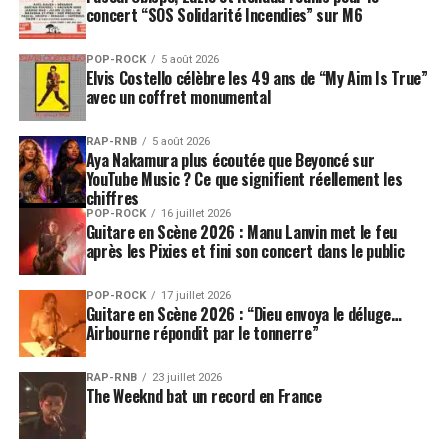
concert “SOS Solidarité Incendies” sur M6
POP-ROCK
5 août 2026
Elvis Costello célèbre les 49 ans de “My Aim Is True”
avec un coffret monumental
RAP-RNB
5 août 2026
Aya Nakamura plus écoutée que Beyoncé sur
YouTube Music ? Ce que signifient réellement les
chiffres
POP-ROCK
16 juillet 2026
Guitare en Scène 2026 : Manu Lanvin met le feu
après les Pixies et fini son concert dans le public
POP-ROCK
17 juillet 2026
Guitare en Scène 2026 : “Dieu envoya le déluge…
Airbourne répondit par le tonnerre”
RAP-RNB
23 juillet 2026
The Weeknd bat un record en France