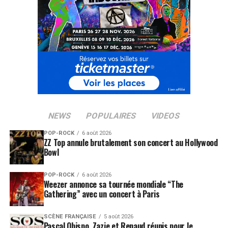
NEWS
POPULAIRES
VIDEOS
POP-ROCK
6 août 2026
ZZ Top annule brutalement son concert au Hollywood
Bowl
POP-ROCK
6 août 2026
Weezer annonce sa tournée mondiale “The
Gathering” avec un concert à Paris
SCÈNE FRANÇAISE
5 août 2026
Pascal Obispo, Zazie et Renaud réunis pour le