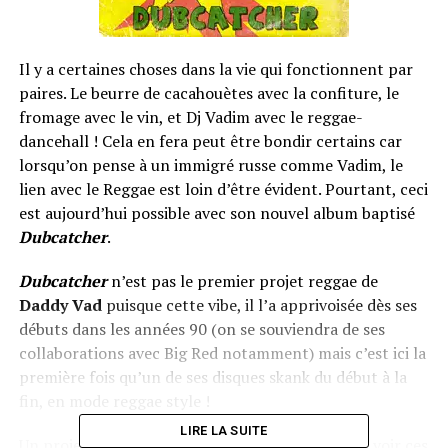
Il y a certaines choses dans la vie qui fonctionnent par
paires. Le beurre de cacahouètes avec la confiture, le
fromage avec le vin, et Dj Vadim avec le reggae-
dancehall ! Cela en fera peut être bondir certains car
lorsqu’on pense à un immigré russe comme Vadim, le
lien avec le Reggae est loin d’être évident. Pourtant, ceci
est aujourd’hui possible avec son nouvel album baptisé
Dubcatcher
.
Dubcatcher
n’est pas le premier projet reggae de
Daddy Vad
puisque cette vibe, il l’a apprivoisée dès ses
débuts dans les années 90 (on se souviendra de ses
collaborations avec Big Red notamment) mais c’est ici la
première fois qu’un de ses disques skank du début à la
fin, en mode reggae style !
LIRE LA SUITE
Un projet qui semble lié à son évolution. On a pu voir ces