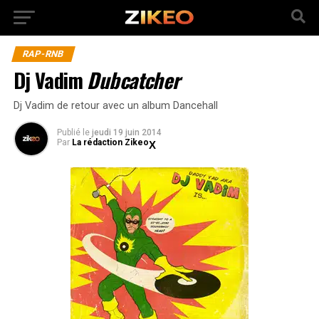
RAP-RNB
Dj Vadim
Dubcatcher
Dj Vadim de retour avec un album Dancehall
Publié
le
jeudi 19 juin 2014
Par
La rédaction Zikeo