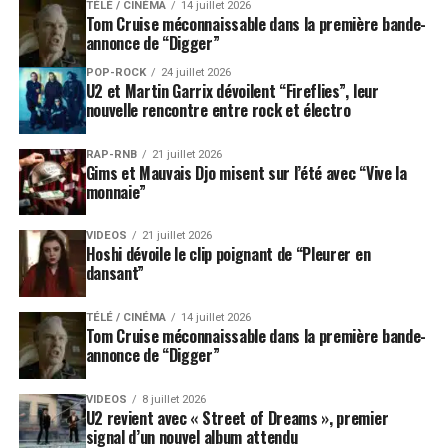
TÉLÉ / CINÉMA
14 juillet 2026
Tom Cruise méconnaissable dans la première bande-
annonce de “Digger”
POP-ROCK
24 juillet 2026
U2 et Martin Garrix dévoilent “Fireflies”, leur
nouvelle rencontre entre rock et électro
RAP-RNB
21 juillet 2026
Gims et Mauvais Djo misent sur l’été avec “Vive la
monnaie”
VIDEOS
21 juillet 2026
Hoshi dévoile le clip poignant de “Pleurer en
dansant”
TÉLÉ / CINÉMA
14 juillet 2026
Tom Cruise méconnaissable dans la première bande-
annonce de “Digger”
VIDEOS
8 juillet 2026
U2 revient avec « Street of Dreams », premier
signal d’un nouvel album attendu