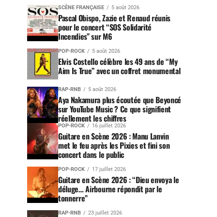
SCÈNE FRANÇAISE
5 août 2026
Pascal Obispo, Zazie et Renaud réunis
pour le concert “SOS Solidarité
Incendies” sur M6
POP-ROCK
5 août 2026
Elvis Costello célèbre les 49 ans de “My
Aim Is True” avec un coffret monumental
RAP-RNB
5 août 2026
Aya Nakamura plus écoutée que Beyoncé
sur YouTube Music ? Ce que signifient
réellement les chiffres
POP-ROCK
16 juillet 2026
Guitare en Scène 2026 : Manu Lanvin
met le feu après les Pixies et fini son
concert dans le public
POP-ROCK
17 juillet 2026
Guitare en Scène 2026 : “Dieu envoya le
déluge… Airbourne répondit par le
tonnerre”
RAP-RNB
23 juillet 2026