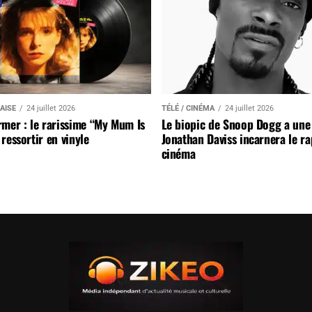
AISE
24 juillet 2026
TÉLÉ / CINÉMA
24 juillet 2026
mer : le rarissime “My Mum Is
Le biopic de Snoop Dogg a une 
ressortir en vinyle
Jonathan Daviss incarnera le r
cinéma