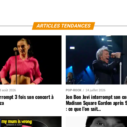
ARTICLES TENDANCES
3 août 2026
POP-ROCK
24 juillet 2026
rrompt 3 fois son concert à
Jon Bon Jovi interrompt son co
za
Madison Square Garden après 
: ce que l’on sait…