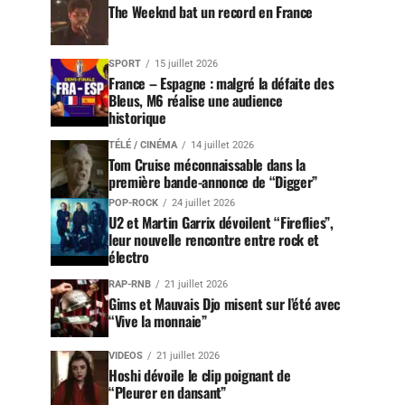
The Weeknd bat un record en France
SPORT
15 juillet 2026
France – Espagne : malgré la défaite des
Bleus, M6 réalise une audience
historique
TÉLÉ / CINÉMA
14 juillet 2026
Tom Cruise méconnaissable dans la
première bande-annonce de “Digger”
POP-ROCK
24 juillet 2026
U2 et Martin Garrix dévoilent “Fireflies”,
leur nouvelle rencontre entre rock et
électro
RAP-RNB
21 juillet 2026
Gims et Mauvais Djo misent sur l’été avec
“Vive la monnaie”
VIDEOS
21 juillet 2026
Hoshi dévoile le clip poignant de
“Pleurer en dansant”