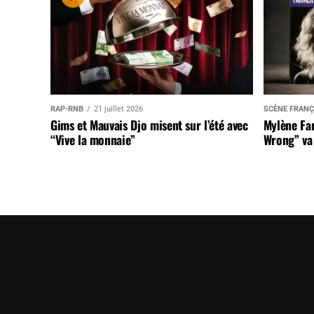
RAP-RNB
21 juillet 2026
SCÈNE FRANÇ
Gims et Mauvais Djo misent sur l’été avec
Mylène Far
“Vive la monnaie”
Wrong” va 