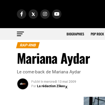
BIOGRAPHIES
POP ROCK
RAP-RNB
Mariana Aydar
Le come-back de Mariana Aydar
Publié
le
mercredi 13 mai 2009
Par
La rédaction Zikeo