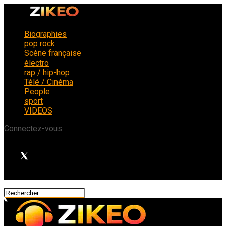
Biographies
pop rock
Scène française
électro
rap / hip-hop
Télé / Cinéma
People
sport
VIDEOS
Connectez-vous