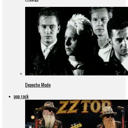
Depeche Mode
pop rock