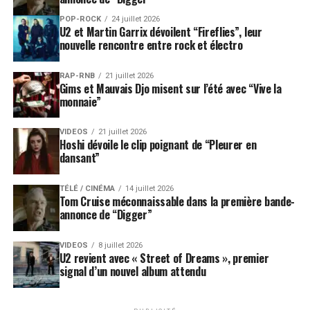
POP-ROCK
24 juillet 2026
U2 et Martin Garrix dévoilent “Fireflies”, leur
nouvelle rencontre entre rock et électro
RAP-RNB
21 juillet 2026
Gims et Mauvais Djo misent sur l’été avec “Vive la
monnaie”
VIDEOS
21 juillet 2026
Hoshi dévoile le clip poignant de “Pleurer en
dansant”
TÉLÉ / CINÉMA
14 juillet 2026
Tom Cruise méconnaissable dans la première bande-
annonce de “Digger”
VIDEOS
8 juillet 2026
U2 revient avec « Street of Dreams », premier
signal d’un nouvel album attendu