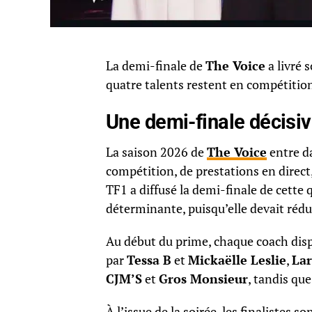
La demi-finale de
The Voice
a livré 
quatre talents restent en compétition
Une demi-finale décisiv
La saison 2026 de
The Voice
entre da
compétition, de prestations en direct,
TF1 a diffusé la demi-finale de cette
déterminante, puisqu’elle devait rédui
Au début du prime, chaque coach disp
par
Tessa B
et
Mickaëlle Leslie
,
Lar
CJM’S
et
Gros Monsieur
, tandis qu
À l’issue de la soirée, les finalistes 