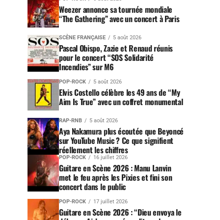
Weezer annonce sa tournée mondiale
“The Gathering” avec un concert à Paris
SCÈNE FRANÇAISE
5 août 2026
Pascal Obispo, Zazie et Renaud réunis
pour le concert “SOS Solidarité
Incendies” sur M6
POP-ROCK
5 août 2026
Elvis Costello célèbre les 49 ans de “My
Aim Is True” avec un coffret monumental
RAP-RNB
5 août 2026
Aya Nakamura plus écoutée que Beyoncé
sur YouTube Music ? Ce que signifient
réellement les chiffres
POP-ROCK
16 juillet 2026
Guitare en Scène 2026 : Manu Lanvin
met le feu après les Pixies et fini son
concert dans le public
POP-ROCK
17 juillet 2026
Guitare en Scène 2026 : “Dieu envoya le