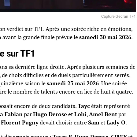
Capture d'écran TF1
son verdict sur TF1. Après une soirée riche en émotions,
 avant la grande finale prévue le
samedi 30 mai 2026
.
e sur TF1
ns sa dernière ligne droite. Après plusieurs semaines de
 de choix difficiles et de duels particulièrement serrés,
 quinzième saison le
samedi 23 mai 2026
. Une soirée
re le nombre de talents encore en lice de huit à quatre.
osait encore de deux candidats.
Tayc
était représenté
a Fabian
par
Hugo Derose
et
Lohi
,
Amel Bent
par
e
Florent Pagny
devait choisir entre
Sam
et
Lady O
.
sont désormais connus :
Tessa B
,
Hugo Derose
,
CJM’S
et