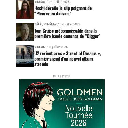
VIDEOS
21 juillet 2026
Hoshi dévoile le clip poignant de
“Pleurer en dansant”
TÉLÉ / CINÉMA
14 juillet 2026
Tom Cruise méconnaissable dans la
première bande-annonce de “Digger”
VIDEOS
8 juillet 2026
U2 revient avec « Street of Dreams »,
premier signal d’un nouvel album
attendu
PUBLICITÉ