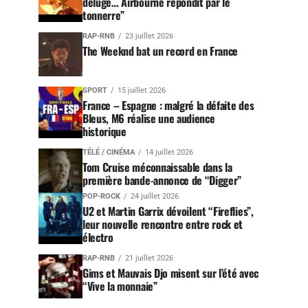
déluge… Airbourne répondit par le
tonnerre”
RAP-RNB
23 juillet 2026
The Weeknd bat un record en France
SPORT
15 juillet 2026
France – Espagne : malgré la défaite des
Bleus, M6 réalise une audience
historique
TÉLÉ / CINÉMA
14 juillet 2026
Tom Cruise méconnaissable dans la
première bande-annonce de “Digger”
POP-ROCK
24 juillet 2026
U2 et Martin Garrix dévoilent “Fireflies”,
leur nouvelle rencontre entre rock et
électro
RAP-RNB
21 juillet 2026
Gims et Mauvais Djo misent sur l’été avec
“Vive la monnaie”