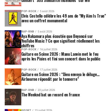
concert “SOS Solidarité Incendies” sur M6
POP-ROCK
5 août 2026
Elvis Costello célèbre les 49 ans de “My Aim Is True”
avec un coffret monumental
RAP-RNB
5 août 2026
Aya Nakamura plus écoutée que Beyoncé sur
YouTube Music ? Ce que signifient réellement les
chiffres
POP-ROCK
16 juillet 2026
Guitare en Scène 2026 : Manu Lanvin met le feu
après les Pixies et fini son concert dans le public
POP-ROCK
17 juillet 2026
Guitare en Scène 2026 : “Dieu envoya le déluge…
Airbourne répondit par le tonnerre”
RAP-RNB
23 juillet 2026
The Weeknd bat un record en France
SPORT
15 juillet 2026