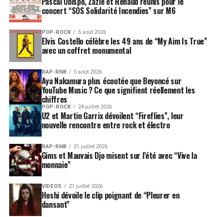
Pascal Obispo, Zazie et Renaud réunis pour le
concert “SOS Solidarité Incendies” sur M6
POP-ROCK
5 août 2026
Elvis Costello célèbre les 49 ans de “My Aim Is True”
avec un coffret monumental
RAP-RNB
5 août 2026
Aya Nakamura plus écoutée que Beyoncé sur
YouTube Music ? Ce que signifient réellement les
chiffres
POP-ROCK
24 juillet 2026
U2 et Martin Garrix dévoilent “Fireflies”, leur
nouvelle rencontre entre rock et électro
RAP-RNB
21 juillet 2026
Gims et Mauvais Djo misent sur l’été avec “Vive la
monnaie”
VIDEOS
21 juillet 2026
Hoshi dévoile le clip poignant de “Pleurer en
dansant”