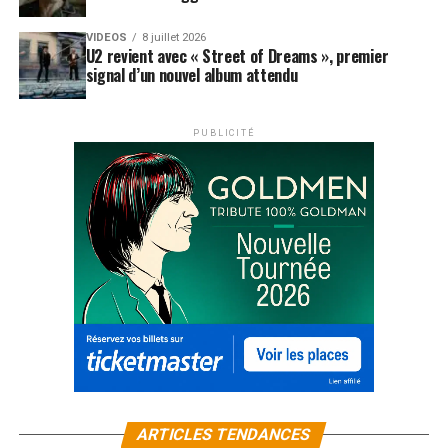
La
Palme d’or d’honneur
qui lui est destinée garde
donc toute sa valeur. Elle vient saluer une artiste totale,
VIDEOS
8 juillet 2026
dont la carrière a traversé les scènes, les studios, les
U2 revient avec « Street of Dreams », premier
signal d’un nouvel album attendu
générations et les formats. Même loin de Cannes, Barbra
Streisand reste au centre d’un hommage qui dépasse
largement la simple cérémonie.
PUBLICITÉ
LES FILMS ET ALBUMS DE BARBRA STREISAND
SONT DISPONIBLES ICI
SUJETS ASSOCIÉS:
BARBRA STREISAND
FESTIVAL DE CANNES
ARTICLES TENDANCES