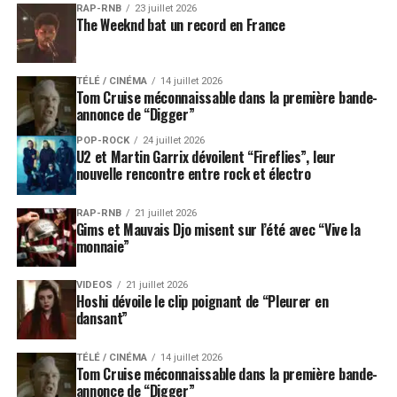
RAP-RNB
23 juillet 2026
The Weeknd bat un record en France
Cannes 2026 entre glamour,
émotion et mémoire du cinéma
TÉLÉ / CINÉMA
14 juillet 2026
Tom Cruise méconnaissable dans la première bande-
Cette édition 2026 du Festival de Cannes confirme une
annonce de “Digger”
nouvelle fois la force médiatique de l’événement. Entre
POP-ROCK
24 juillet 2026
les films en compétition, les montées des marches, les
U2 et Martin Garrix dévoilent “Fireflies”, leur
nouvelle rencontre entre rock et électro
stars internationales et les hommages prestigieux, la
Croisette concentre pendant douze jours l’attention du
cinéma mondial.
RAP-RNB
21 juillet 2026
Gims et Mauvais Djo misent sur l’été avec “Vive la
monnaie”
L’absence de Barbra Streisand ajoute une note plus
intime à cette mécanique spectaculaire. Elle rappelle
VIDEOS
21 juillet 2026
que derrière les symboles, les récompenses et les
Hoshi dévoile le clip poignant de “Pleurer en
dansant”
cérémonies, il y a aussi des trajectoires humaines, des
corps fatigués, des carrières longues et des artistes
entrés dans une autre temporalité.
TÉLÉ / CINÉMA
14 juillet 2026
Tom Cruise méconnaissable dans la première bande-
annonce de “Digger”