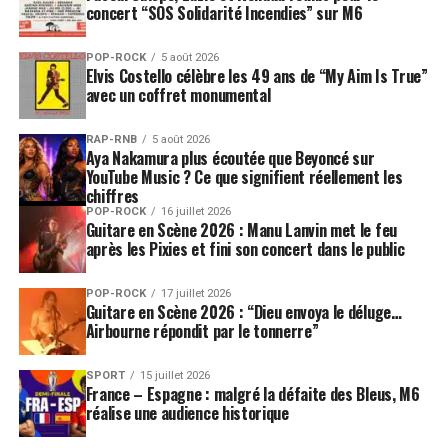
concert “SOS Solidarité Incendies” sur M6
de Barbra Streisand continue d’occuper une place
singulière dans l’imaginaire collectif. Même absente du
tapis rouge, son nom suffit à créer l’événement.
POP-ROCK
5 août 2026
Elvis Costello célèbre les 49 ans de “My Aim Is True”
avec un coffret monumental
Pour le
Festival de Cannes
, cette situation a aussi une
dimension particulière. La manifestation aime célébrer
RAP-RNB
5 août 2026
les grands visages du septième art en leur offrant une
Aya Nakamura plus écoutée que Beyoncé sur
YouTube Music ? Ce que signifient réellement les
scène mondiale, sous les flashs et devant les caméras.
chiffres
Mais certaines icônes n’ont plus besoin d’être
POP-ROCK
16 juillet 2026
physiquement présentes pour rappeler leur importance.
Guitare en Scène 2026 : Manu Lanvin met le feu
après les Pixies et fini son concert dans le public
Barbra Streisand fait partie de ces artistes dont
l’absence devient elle-même un sujet.
POP-ROCK
17 juillet 2026
Guitare en Scène 2026 : “Dieu envoya le déluge…
Dans un festival souvent tourné vers la découverte, les
Airbourne répondit par le tonnerre”
nouveaux auteurs et les films en compétition,
ce type
d’hommage permet aussi de relier le présent du
SPORT
15 juillet 2026
cinéma à son histoire
. Cannes ne célèbre pas
France – Espagne : malgré la défaite des Bleus, M6
réalise une audience historique
seulement les œuvres à venir ; il entretient une
mémoire, une mythologie et une transmission.